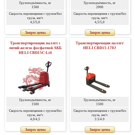
Грузоподъёмность, кг
Грузоподъёмность, кг
1500
2000
Скорость перемещения с грузом/без
Скорость перемещения с грузом/без
груза, км/ч
груза, км/ч
4,5/5,0
4,5/5,0
Запрос цены
Запрос цены
Транспортировщик паллет с
Транспортировщик паллет
литий-железо фосфатной АКБ
HELI CBD15-170J
HELI CBD15C-Li4
Грузоподъёмность, кг
Грузоподъёмность, кг
1500
1500
Скорость перемещения с грузом/без
Скорость перемещения с грузом/без
груза, км/ч
груза, км/ч
4,0/4,5
3.5/4.0
Запрос цены
Запрос цены