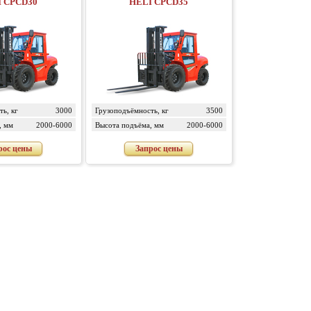
 CPСD30
HELI CPСD35
ь, кг
3000
Грузоподъёмность, кг
3500
, мм
2000-6000
Высота подъёма, мм
2000-6000
рос цены
Запрос цены