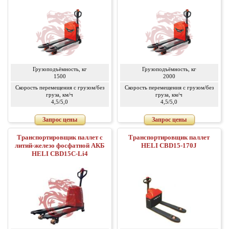
Грузоподъёмность, кг
Грузоподъёмность, кг
1500
2000
Скорость перемещения с грузом/без
Скорость перемещения с грузом/без
груза, км/ч
груза, км/ч
4,5/5,0
4,5/5,0
Запрос цены
Запрос цены
Транспортировщик паллет с
Транспортировщик паллет
литий-железо фосфатной АКБ
HELI CBD15-170J
HELI CBD15C-Li4