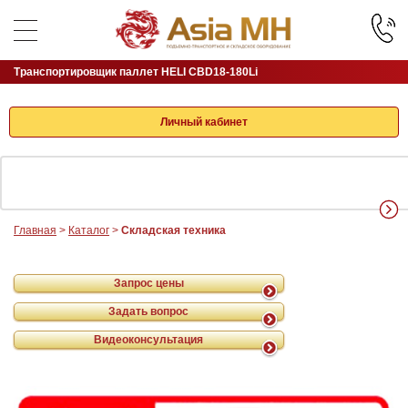
Транспортировщик паллет HELI CBD18-180Li
Личный кабинет
Главная
>
Каталог
>
Складская техника
Запрос цены
Задать вопрос
Видеоконсультация