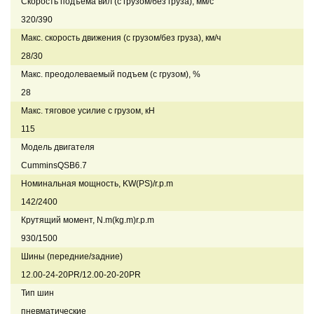
Скорость подъема вил (с грузом/без груза), мм/с
320/390
Макс. скорость движения (с грузом/без груза), км/ч
28/30
Макс. преодолеваемый подъем (с грузом), %
28
Макс. тяговое усилие с грузом, кН
115
Модель двигателя
CumminsQSB6.7
Номинальная мощность, KW(PS)/r.p.m
142/2400
Крутящий момент, N.m(kg.m)r.p.m
930/1500
Шины (передние/задние)
12.00-24-20PR/12.00-20-20PR
Тип шин
пневматические