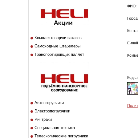
ФИО:
Город
Конта
Комплектовщики заказов
E-mail
Самоходные штабелеры
Транспортировщик паллет
Комме
Код с 
Автопогрузчики
Полит
Электропогрузчики
Ричтраки
Специальная техника
Телескопические погрузчики