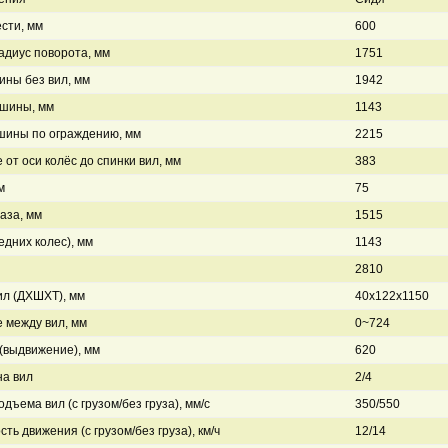
сти, мм
600
диус поворота, мм
1751
ны без вил, мм
1942
шины, мм
1143
шины по ограждению, мм
2215
 от оси колёс до спинки вил, мм
383
м
75
аза, мм
1515
едних колес), мм
1143
2810
л (ДXШXТ), мм
40x122x1150
 между вил, мм
0~724
(выдвижение), мм
620
на вил
2/4
дъема вил (с грузом/без груза), мм/с
350/550
сть движения (с грузом/без груза), км/ч
12/14