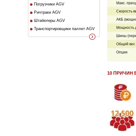
Макс. прео
Погрузчики AGV
Скорость в
Ричтраки AGV
АКБ (мощно
Штабелеры AGV
Мощность д
Транспортировщики паллет AGV
Шины (пер
Общий вес 
Опции
10 ПРИЧИН 