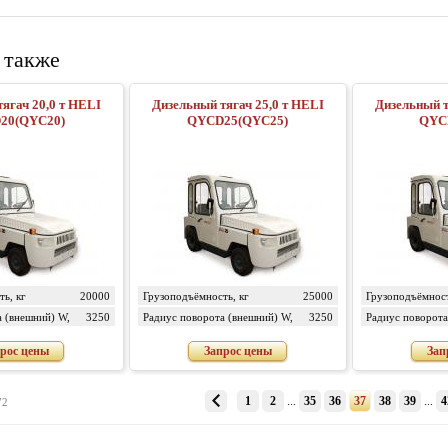
 также
ягач 20,0 т HELI
Дизельный тягач 25,0 т HELI
Дизельный т
20(QYC20)
QYCD25(QYC25)
QYC
ь, кг
20000
Грузоподъёмность, кг
25000
Грузоподъёмност
 (внешний) W,
3250
Радиус поворота (внешний) W,
3250
Радиус поворота
мм
мм
рос цены
Запрос цены
Зап
1
2
...
35
36
37
38
39
...
4
72