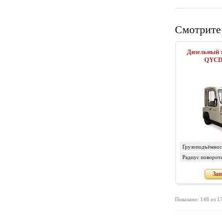
Смотрите
Дизельный т
QYCD
Грузоподъёмност
Радиус поворота
мм
Зап
Показано: 148 из 1