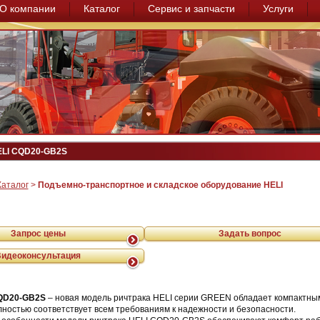
О компании
Каталог
Сервис и запчасти
Услуги
ELI CQD20-GB2S
Каталог
>
Подъемно-транспортное и складское оборудование HELI
Запрос цены
Задать вопрос
Видеоконсультация
CQD20-GB2S
– новая модель ричтрака HELI серии GREEN обладает компактны
ностью соответствует всем требованиям к надежности и безопасности.