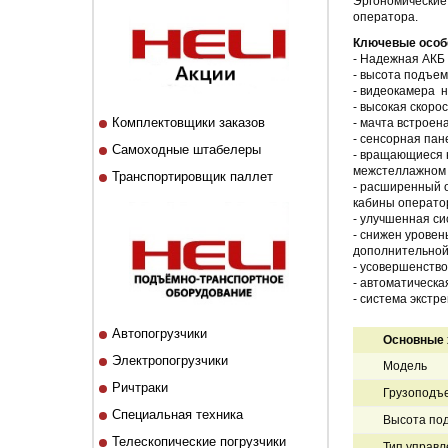
Эргономические
оператора.
Ключевые особ
- Надежная АКБ
- высота подъем
- видеокамера н
- высокая скоро
Комплектовщики заказов
- мачта встроен
- сенсорная пан
Самоходные штабелеры
- вращающиеся 
межстеллажном 
Транспортировщик паллет
- расширенный о
кабины операто
- улучшенная с
- снижен уровен
дополнительной
- усовершенство
- автоматическа
- система экстр
Автопогрузчики
Основные 
Электропогрузчики
Модель
Ричтраки
Грузоподъе
Специальная техника
Высота под
Телескопические погрузчики
Тип управл