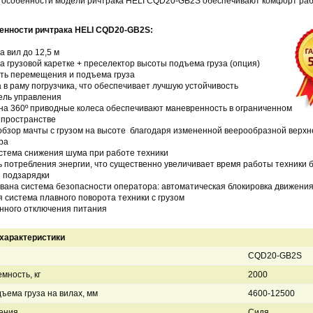
 особенности модели ричтрака HELI CQD20-GB2S обеспечивают комфорт ра
енности ричтрака
HELI CQD20-GB2S:
а вил до 12,5 м
а грузовой каретке + преселектор высоты подъема груза (опция)
сть перемещения и подъема груза
а в раму погрузчика, что обеспечивает лучшую устойчивость
ель управления
на 360º приводные колеса обеспечивают маневренность в ограниченном
пространстве
бзор мачты с грузом на высоте благодаря измененной веерообразной верхн
ра
истема снижения шума при работе техники
ь потребления энергии, что существенно увеличивает время работы техники 
 подзарядки
вана система безопасности оператора: автоматическая блокировка движения
я система плавного поворота техники с грузом
енного отключения питания
характеристики
CQD20-GB2S
мность, кг
2000
ъема груза на вилах, мм
4600-12500
ения
Сидя