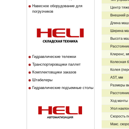
Навесное оборудование для
Центр тяже
погрузчиков
Внешний ра
Длина маши
Ширина ма
Высота ма
Расстояние
Клиренс, м
Гидравлические тележки
Колесная б
Транспортировщики паллет
Колея (пер
Комплектовщики заказов
AST, мм
Штабелеры
Размеры ви
Гидравлические подъемные столы
Расстояние
Ход мачты 
Угол накло
Скорость по
Макс. скоро