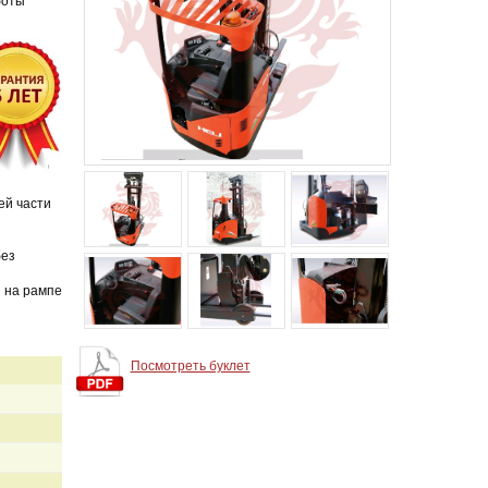
боты
ей части
без
 на рампе
Посмотреть буклет