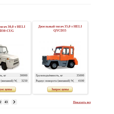
Дизельный тягач 35,0 т HELI
ягач 30,0 т HELI
QYCD35
D30-CUG
ь, кг
30000
Грузоподъёмность, кг
35000
 (внешний) W,
3250
Радиус поворота (внешний) W,
4100
мм
рос цены
Запрос цены
2
43
Показать все