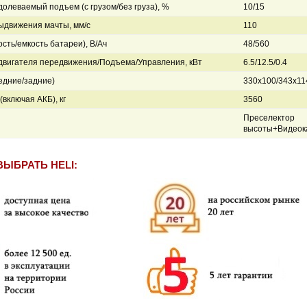
долеваемый подъем (с грузом/без груза), %
10/15
ыдвижения мачты, мм/с
110
сть/емкость батареи), В/Ач
48/560
вигателя передвижения/Подъема/Управления, кВт
6.5/12.5/0.4
едние/задние)
330x100/343x11
(включая АКБ), кг
3560
Преселектор
высоты+Видеок
ВЫБРАТЬ HELI: