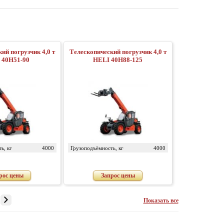
ий погрузчик 4,0 т
Телескопический погрузчик 4,0 т
 40H51-90
HELI 40H88-125
ь, кг
4000
Грузоподъёмность, кг
4000
рос цены
Запрос цены
Показать все