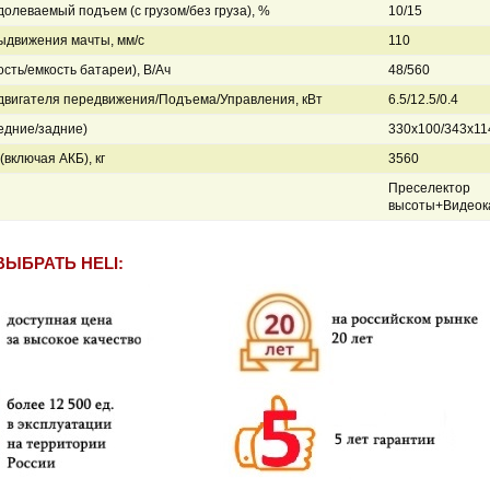
долеваемый подъем (с грузом/без груза), %
10/15
ыдвижения мачты, мм/с
110
сть/емкость батареи), В/Ач
48/560
вигателя передвижения/Подъема/Управления, кВт
6.5/12.5/0.4
едние/задние)
330x100/343x11
(включая АКБ), кг
3560
Преселектор
высоты+Видеок
ВЫБРАТЬ HELI: