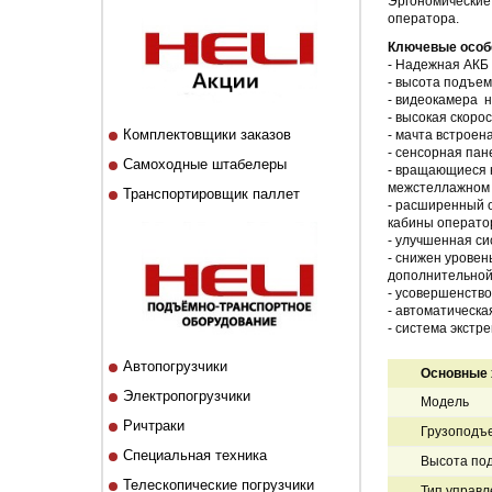
Эргономические
оператора.
Ключевые особ
- Надежная АКБ
- высота подъем
- видеокамера н
- высокая скоро
Комплектовщики заказов
- мачта встроен
- сенсорная пан
Самоходные штабелеры
- вращающиеся 
межстеллажном 
Транспортировщик паллет
- расширенный о
кабины операто
- улучшенная с
- снижен уровен
дополнительной
- усовершенство
- автоматическа
- система экстр
Автопогрузчики
Основные 
Электропогрузчики
Модель
Ричтраки
Грузоподъе
Специальная техника
Высота под
Телескопические погрузчики
Тип управл