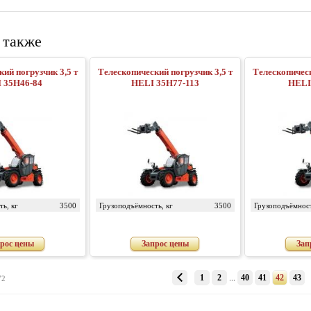
 также
ий погрузчик 3,5 т
Телескопический погрузчик 3,5 т
Телескопическ
 35H46-84
HELI 35H77-113
HELI
ь, кг
3500
Грузоподъёмность, кг
3500
Грузоподъёмност
рос цены
Запрос цены
Зап
1
2
...
40
41
42
43
72