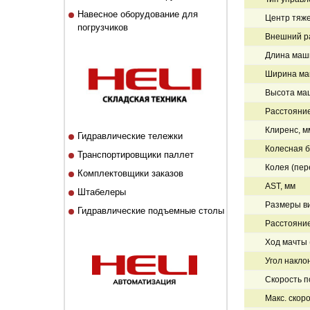
Навесное оборудование для
Центр тяже
погрузчиков
Внешний ра
Длина маши
Ширина ма
Высота ма
Расстояние
Клиренс, м
Гидравлические тележки
Колесная б
Транспортировщики паллет
Колея (пер
Комплектовщики заказов
AST, мм
Штабелеры
Размеры ви
Гидравлические подъемные столы
Расстояние
Ход мачты 
Угол накло
Скорость по
Макс. скоро