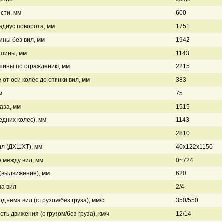
сти, мм
600
диус поворота, мм
1751
ны без вил, мм
1942
шины, мм
1143
шины по ограждению, мм
2215
 от оси колёс до спинки вил, мм
383
м
75
аза, мм
1515
едних колес), мм
1143
2810
л (ДXШXТ), мм
40x122x1150
 между вил, мм
0~724
(выдвижение), мм
620
на вил
2/4
дъема вил (с грузом/без груза), мм/с
350/550
сть движения (с грузом/без груза), км/ч
12/14