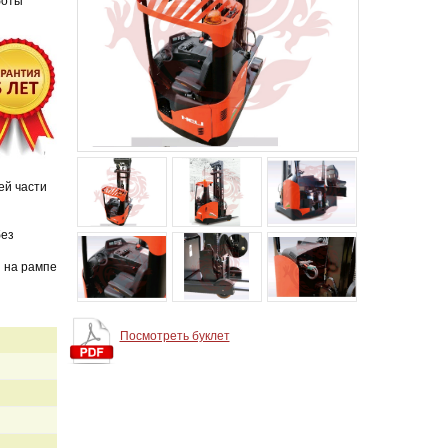
боты
ей части
без
 на рампе
Посмотреть буклет