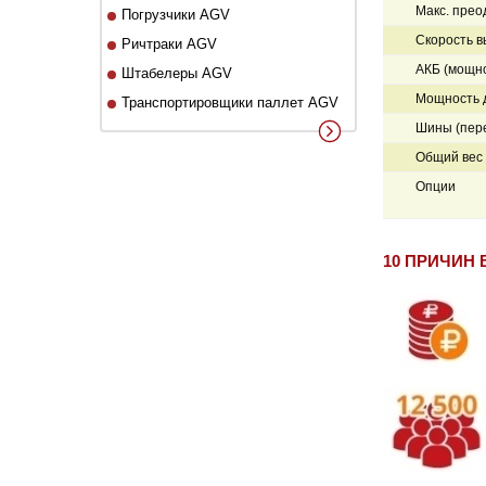
Макс. прео
Погрузчики AGV
Скорость в
Ричтраки AGV
АКБ (мощно
Штабелеры AGV
Мощность д
Транспортировщики паллет AGV
Шины (пер
Общий вес 
Опции
10 ПРИЧИН 