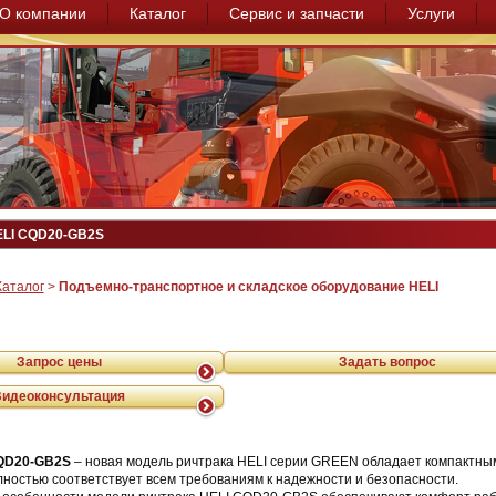
О компании
Каталог
Сервис и запчасти
Услуги
ELI CQD20-GB2S
Каталог
>
Подъемно-транспортное и складское оборудование HELI
Запрос цены
Задать вопрос
Видеоконсультация
CQD20-GB2S
– новая модель ричтрака HELI серии GREEN обладает компактны
ностью соответствует всем требованиям к надежности и безопасности.