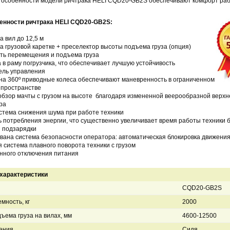
 особенности модели ричтрака HELI CQD20-GB2S обеспечивают комфорт ра
енности ричтрака
HELI CQD20-GB2S:
а вил до 12,5 м
а грузовой каретке + преселектор высоты подъема груза (опция)
сть перемещения и подъема груза
а в раму погрузчика, что обеспечивает лучшую устойчивость
ель управления
на 360º приводные колеса обеспечивают маневренность в ограниченном
пространстве
бзор мачты с грузом на высоте благодаря измененной веерообразной верхн
ра
истема снижения шума при работе техники
ь потребления энергии, что существенно увеличивает время работы техники 
 подзарядки
вана система безопасности оператора: автоматическая блокировка движения
я система плавного поворота техники с грузом
енного отключения питания
характеристики
CQD20-GB2S
мность, кг
2000
ъема груза на вилах, мм
4600-12500
ения
Сидя