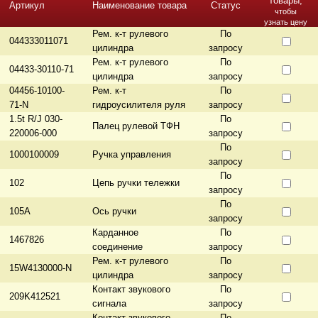
товары,
Артикул
Наименование товара
Статус
чтобы
узнать цену
Рем. к-т рулевого
По
044333011071
цилиндра
запросу
Рем. к-т рулевого
По
04433-30110-71
цилиндра
запросу
04456-10100-
Рем. к-т
По
71-N
гидроусилителя руля
запросу
1.5t R/J 030-
По
Палец рулевой ТФН
220006-000
запросу
По
1000100009
Ручка управления
запросу
По
102
Цепь ручки тележки
запросу
По
105A
Ось ручки
запросу
Карданное
По
1467826
соединение
запросу
Рем. к-т рулевого
По
15W4130000-N
цилиндра
запросу
Контакт звукового
По
209K412521
сигнала
запросу
Контакт звукового
По