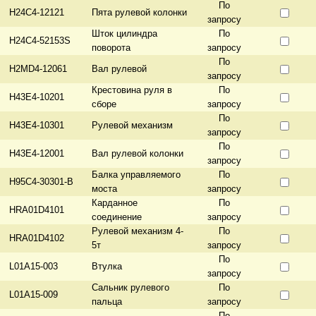
По
H24C4-12121
Пята рулевой колонки
запросу
Шток цилиндра
По
H24C4-52153S
поворота
запросу
По
H2MD4-12061
Вал рулевой
запросу
Крестовина руля в
По
H43E4-10201
сборе
запросу
По
H43E4-10301
Рулевой механизм
запросу
По
H43E4-12001
Вал рулевой колонки
запросу
Балка управляемого
По
H95C4-30301-B
моста
запросу
Карданное
По
HRA01D4101
соединение
запросу
Рулевой механизм 4-
По
HRA01D4102
5т
запросу
По
L01A15-003
Втулка
запросу
Сальник рулевого
По
L01A15-009
пальца
запросу
По