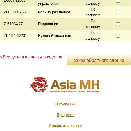
Z6004-11005
управления
запросу
По
Z6053-04753
Кольцо резиновое
запросу
По
Z-61904-2Z
Подшипник
запросу
По
ZB1B4-30201
Рулевой механизм
запросу
<Вернуться к списку разделов
заказ обратного звонка
О компании
Продукты
Сервис и запчасти