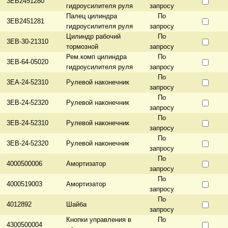
3EB2451280
гидроусилителя руля
запросу
Палец цилиндра
По
3EB2451281
гидроусилителя руля
запросу
Цилиндр рабочий
По
3EB-30-21310
тормозной
запросу
Рем.комп цилиндра
По
3EB-64-05020
гидроусилителя руля
запросу
По
3ЕA-24-52310
Рулевой наконечник
запросу
По
3ЕB-24-52320
Рулевой наконечник
запросу
По
3ЕВ-24-52310
Рулевой наконечник
запросу
По
3ЕВ-24-52320
Рулевой наконечник
запросу
По
4000500006
Амортизатор
запросу
По
4000519003
Амортизатор
запросу
По
4012892
Шайба
запросу
Кнопки управления в
По
4300500004