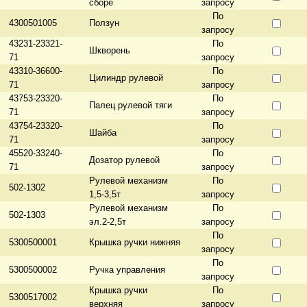
сборе
запросу
По
4300501005
Ползун
запросу
43231-23321-
По
Шкворень
71
запросу
43310-36600-
По
Цилиндр рулевой
71
запросу
43753-23320-
По
Палец рулевой тяги
71
запросу
43754-23320-
По
Шайба
71
запросу
45520-33240-
По
Дозатор рулевой
71
запросу
Рулевой механизм
По
502-1302
1,5-3,5т
запросу
Рулевой механизм
По
502-1303
эл.2-2,5т
запросу
По
5300500001
Крышка ручки нижняя
запросу
По
5300500002
Ручка управления
запросу
Крышка ручки
По
5300517002
верхняя
запросу