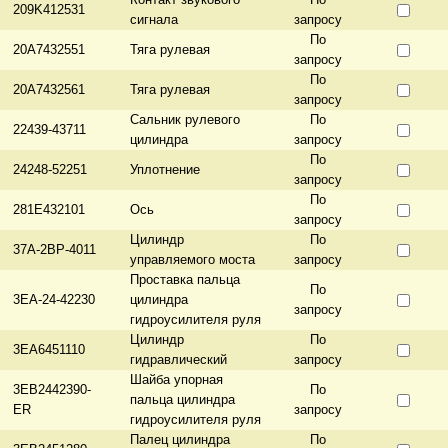
209K412531
сигнала
запросу
По
20A7432551
Тяга рулевая
запросу
По
20A7432561
Тяга рулевая
запросу
Сальник рулевого
По
22439-43711
цилиндра
запросу
По
24248-52251
Уплотнение
запросу
По
281E432101
Ось
запросу
Цилиндр
По
37A-2BP-4011
управляемого моста
запросу
Проставка пальца
По
3EA-24-42230
цилиндра
запросу
гидроусилителя руля
Цилиндр
По
3EA6451110
гидравлический
запросу
Шайба упорная
3EB2442390-
По
пальца цилиндра
ER
запросу
гидроусилителя руля
Палец цилиндра
По