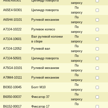
A65E450301
Цилиндр поворота
запросу
По
A65E4-50301
Цилиндр поворота
запросу
По
A65H4-10101
Рулевой механизм
запросу
По
A73J4-10222
Рулевое колесо
запросу
Вал рулевой колонки
По
A73J4-10601
в сборе
запросу
По
A73J4-12052
Рулевой вал
запросу
По
A73J4-50501
Цилиндр поворота
запросу
По
A75G4-10101
Рулевой механизм
запросу
По
A79M4-10111
Рулевой механизм
запросу
По
B0302-10045
Болт М10
запросу
По
B6050-00037
Фиксатор 37
запросу
По
B6152-00017
Фиксатор 17