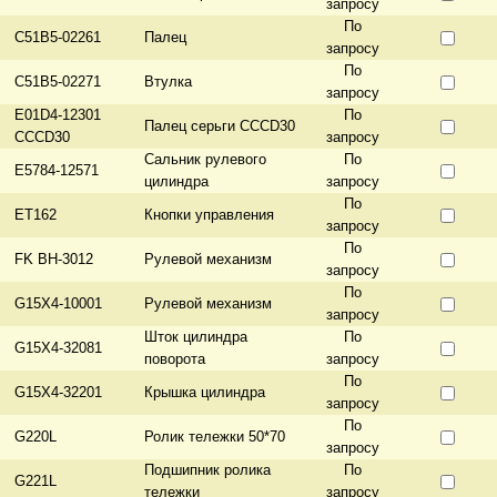
запросу
По
C51B5-02261
Палец
запросу
По
C51B5-02271
Втулка
запросу
E01D4-12301
По
Палец серьги CCCD30
CCCD30
запросу
Сальник рулевого
По
E5784-12571
цилиндра
запросу
По
ET162
Кнопки управления
запросу
По
FK BH-3012
Рулевой механизм
запросу
По
G15X4-10001
Рулевой механизм
запросу
Шток цилиндра
По
G15X4-32081
поворота
запросу
По
G15X4-32201
Крышка цилиндра
запросу
По
G220L
Ролик тележки 50*70
запросу
Подшипник ролика
По
G221L
тележки
запросу