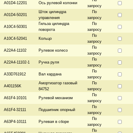
A01D4-12201
Ось рулевой колонки
запросу
Шток цилиндра
По
A01D4-50201
управления
запросу
Гильза цилиндра
По
A10C4-50301
поворота
запросу
По
A10C4-52041
Кольцо
запросу
По
A22A4-11102
Рулевое колесо
запросу
По
A22A4-11102-1
Ручка руля
запросу
По
A33D761912
Вал кардана
запросу
Амортизатор газовый
По
A401156K
84752
запросу
По
A61F4-10101
Рулевой механизм
запросу
По
A61F4-32111
Подшипник опорный
запросу
По
A63P4-10111
Рулевая в сборе
запросу
По