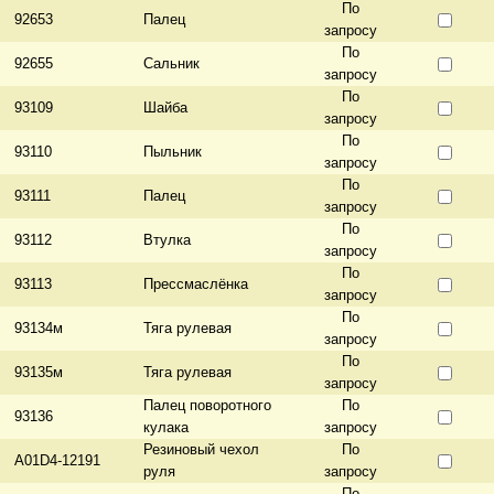
По
92653
Палец
запросу
По
92655
Сальник
запросу
По
93109
Шайба
запросу
По
93110
Пыльник
запросу
По
93111
Палец
запросу
По
93112
Втулка
запросу
По
93113
Прессмаслёнка
запросу
По
93134м
Тяга рулевая
запросу
По
93135м
Тяга рулевая
запросу
Палец поворотного
По
93136
кулака
запросу
Резиновый чехол
По
A01D4-12191
руля
запросу
По