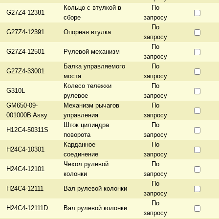
Кольцо с втулкой в
По
G27Z4-12381
сборе
запросу
По
G27Z4-12391
Опорная втулка
запросу
По
G27Z4-12501
Рулевой механизм
запросу
Балка управляемого
По
G27Z4-33001
моста
запросу
Колесо тележки
По
G310L
рулевое
запросу
GM650-09-
Механизм рычагов
По
001000B Assy
управления
запросу
Шток цилиндра
По
H12C4-50311S
поворота
запросу
Карданное
По
H24C4-10301
соединение
запросу
Чехол рулевой
По
H24C4-12101
колонки
запросу
По
H24C4-12111
Вал рулевой колонки
запросу
По
H24C4-12111D
Вал рулевой колонки
запросу