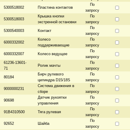
По
5300518002
Пластина контактов
запросу
Крышка кнопки
По
5300518003
экстренной остановки
запросу
По
5300540003
Контакт
запросу
Колесо
По
6000332002
поддерживающие
запросу
По
6000332007
Колесо ведущее
запросу
61236-13601-
По
Ролик мачты
71
запросу
Бирч рулевого
По
80184
цилиндра D15/18S
запросу
Система движения в
По
9000000231
сборе
запросу
Датчик рукоятки
По
90698
управления
запросу
По
91B4310500
Тяга рулевая
запросу
По
92652
Шайба
запросу