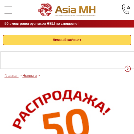
10.08.2017
50 электропогрузчиков HELI по спеццене!
Личный кабинет
Главная
>
Новости
>