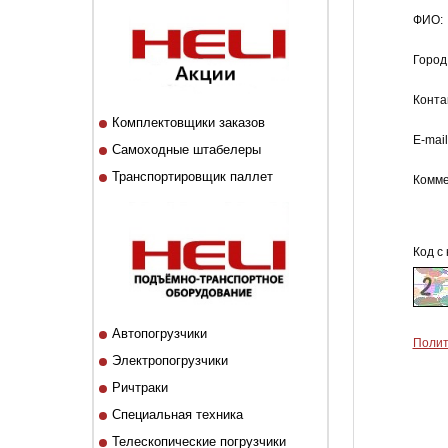
ФИО:
Город
Конта
Комплектовщики заказов
E-mail
Самоходные штабелеры
Транспортировщик паллет
Комме
Код с 
Автопогрузчики
Полит
Электропогрузчики
Ричтраки
Специальная техника
Телескопические погрузчики