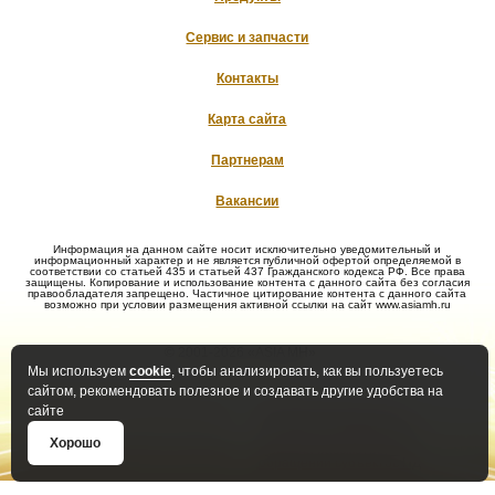
Сервис и запчасти
Контакты
Карта сайта
Партнерам
Вакансии
Информация на данном сайте носит исключительно уведомительный и
информационный характер и не является публичной офертой определяемой в
соответствии со статьей 435 и статьей 437 Гражданского кодекса РФ. Все права
защищены. Копирование и использование контента с данного сайта без согласия
правообладателя запрещено. Частичное цитирование контента с данного сайта
возможно при условии размещения активной ссылки на сайт www.asiamh.ru
© 2001-2026 «ASIA MH»
Мы используем
cookie
, чтобы анализировать, как вы пользуетесь
сайтом, рекомендовать полезное и создавать другие удобства на
сайте
Политика конфиденциальности
Политика оператора в
отношении обработки ПД
Хорошо
Положение о защите и порядке
Правила рассмотрения
обработки ПД
обращений субъектов ПД