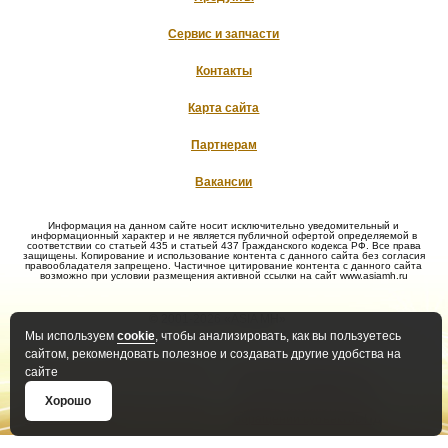
Сервис и запчасти
Контакты
Карта сайта
Партнерам
Вакансии
Информация на данном сайте носит исключительно уведомительный и
информационный характер и не является публичной офертой определяемой в
соответствии со статьей 435 и статьей 437 Гражданского кодекса РФ. Все права
защищены. Копирование и использование контента с данного сайта без согласия
правообладателя запрещено. Частичное цитирование контента с данного сайта
возможно при условии размещения активной ссылки на сайт www.asiamh.ru
© 2001-2026 «ASIA MH»
Мы используем
cookie
, чтобы анализировать, как вы пользуетесь
сайтом, рекомендовать полезное и создавать другие удобства на
сайте
Политика конфиденциальности
Политика оператора в
отношении обработки ПД
Хорошо
Положение о защите и порядке
Правила рассмотрения
обработки ПД
обращений субъектов ПД