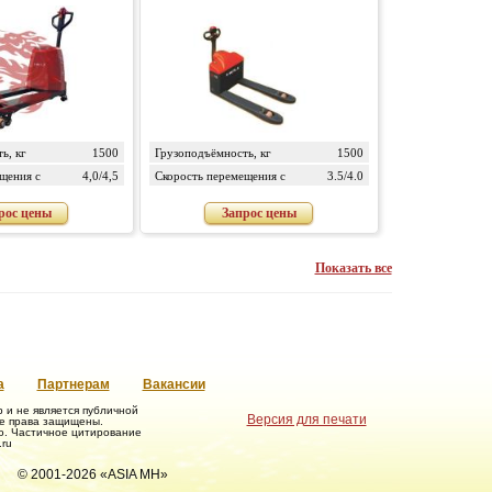
ь, кг
1500
Грузоподъёмность, кг
1500
щения с
4,0/4,5
Скорость перемещения с
3.5/4.0
, км/ч
грузом/без груза, км/ч
рос цены
Запрос цены
Показать все
а
Партнерам
Вакансии
и не является публичной
Версия для печати
се права защищены.
о. Частичное цитирование
ru
© 2001-2026 «ASIA MH»