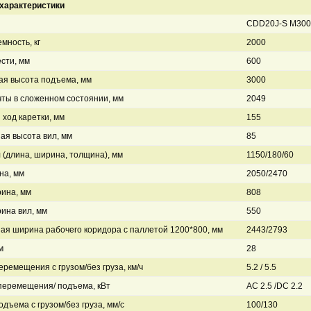
характеристики
CDD20J-S M300
мность, кг
2000
сти, мм
600
ая высота подъема, мм
3000
ты в сложенном состоянии, мм
2049
ход каретки, мм
155
я высота вил, мм
85
 (длина, ширина, толщина), мм
1150/180/60
на, мм
2050/2470
ина, мм
808
ина вил, мм
550
я ширина рабочего коридора с паллетой 1200*800, мм
2443/2793
м
28
еремещения с грузом/без груза, км/ч
5.2 / 5.5
перемещения/ подъема, кВт
AC 2.5 /DC 2.2
дъема с грузом/без груза, мм/с
100/130