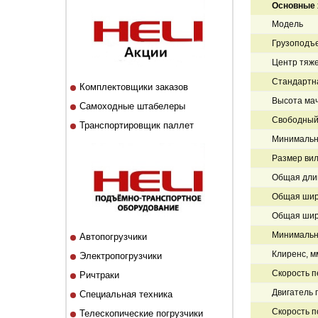
Основные 
Модель
Грузоподъе
Центр тяже
Стандартн
Комплектовщики заказов
Высота мач
Самоходные штабелеры
Свободный 
Транспортировщик паллет
Минимальна
Размер вил
Общая дли
Общая шир
Общая шир
Минимальна
Автопогрузчики
Клиренс, м
Электропогрузчики
Скорость п
Ричтраки
Двигатель 
Специальная техника
Скорость по
Телескопические погрузчики