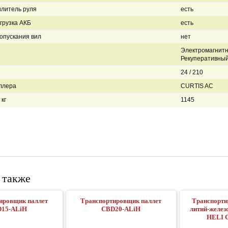
литель руля
есть
грузка АКБ
есть
 опускания вил
нет
Электромагнитн
Рекуперативны
24 / 210
ллера
CURTIS AC
кг
1145
 также
ировщик паллет
Транспортировщик паллет
Транспорти
15-ALiH
CBD20-ALiH
литий-желез
HELI 