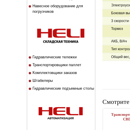
Электроуси
Навесное оборудование для
погрузчиков
Боковая вы
3 скорости
Тормоз
АКБ, В/Ач
Тип контро
Гидравлические тележки
Общий вес, 
Транспортировщики паллет
Комплектовщики заказов
Штабелеры
Гидравлические подъемные столы
Смотрите
Транспорт
CBD