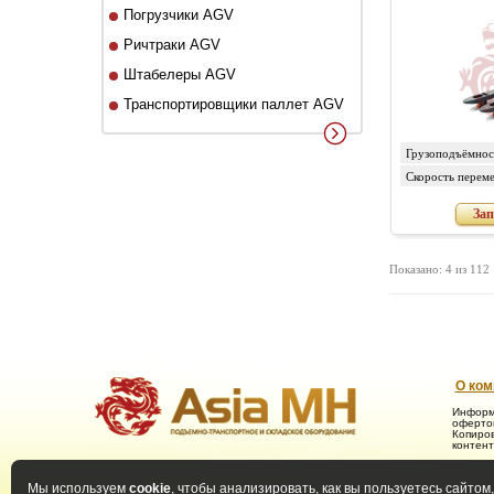
Погрузчики AGV
Ричтраки AGV
Штабелеры AGV
Транспортировщики паллет AGV
Грузоподъёмност
Скорость перем
грузом/без груза
Зап
Показано: 4 из 112
О ком
Информ
офертой
Копиров
контент
Мы используем
cookie
, чтобы анализировать, как вы пользуетесь сайтом