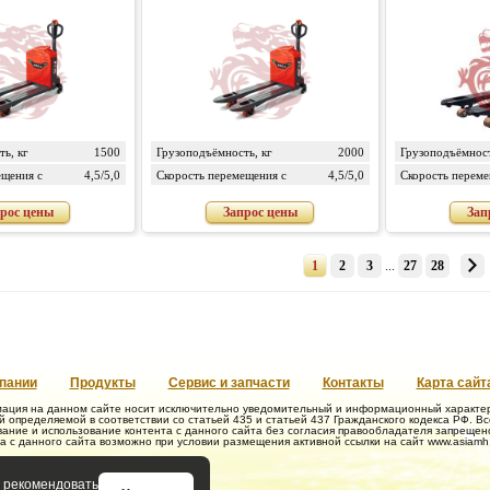
ь, кг
1500
Грузоподъёмность, кг
2000
Грузоподъёмност
ещения с
4,5/5,0
Скорость перемещения с
4,5/5,0
Скорость переме
, км/ч
грузом/без груза, км/ч
грузом/без груза
рос цены
Запрос цены
Зап
1
2
3
...
27
28
пании
Продукты
Сервис и запчасти
Контакты
Карта сайт
ация на данном сайте носит исключительно уведомительный и информационный характер 
 определяемой в соответствии со статьей 435 и статьей 437 Гражданского кодекса РФ. В
ание и использование контента с данного сайта без согласия правообладателя запрещен
а с данного сайта возможно при условии размещения активной ссылки на сайт www.asiamh.
, рекомендовать