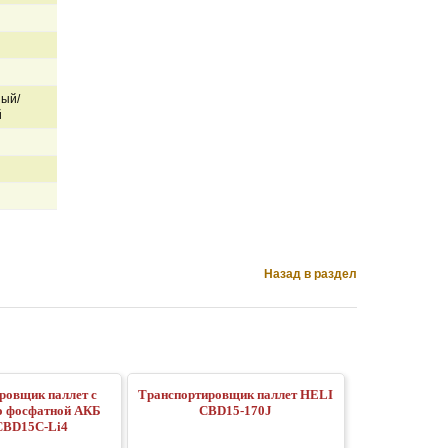
ый/
й
Назад в раздел
ровщик паллет с
Транспортировщик паллет HELI
о фосфатной АКБ
CBD15-170J
CBD15C-Li4