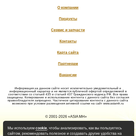
О компании
Продукты
Сервис и запчасти
Контакты
Карта сайта
Партнерам
Вакансии
Информация на данном сайте носит исключительно уведомительный и
информационный характер и не является публичной офертой определяемой в
соответствии со статьей 435 и статьей 437 Гражданского кодекса РФ. Все права
защищены. Копирование и использование контента с данного сайта без согласия
правообладателя запрещено. Частичное цитирование контента с данного сайта
возможно при условии размещения активной ссылки на сайт www.asiamh.ru
© 2001-2026 «ASIA MH»
Мы используем
cookie
, чтобы анализировать, как вы пользуетесь
Политика конфиденциальности
Политика оператора в
сайтом, рекомендовать полезное и создавать другие удобства на