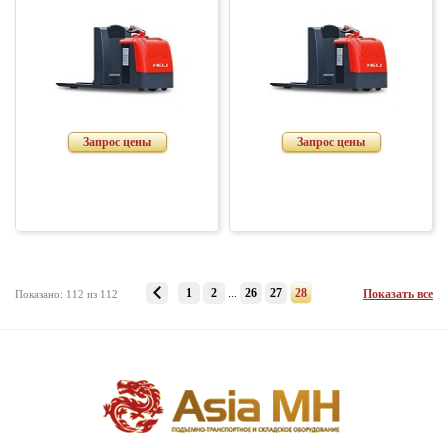
Запрос цены
Запрос цены
1
2
...
26
27
28
Показать все
Показано: 112 из 112