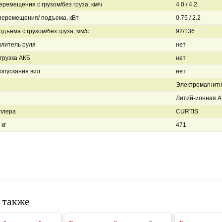
еремещения с грузом/без груза, км/ч
4.0 / 4.2
перемещения/ подъема, кВт
0.75 / 2.2
дъема с грузом/без груза, мм/с
92/136
литель руля
нет
грузка АКБ
нет
 опускания вил
нет
Электромагнит
Литий-ионная А
ллера
CURTIS
кг
471
 также