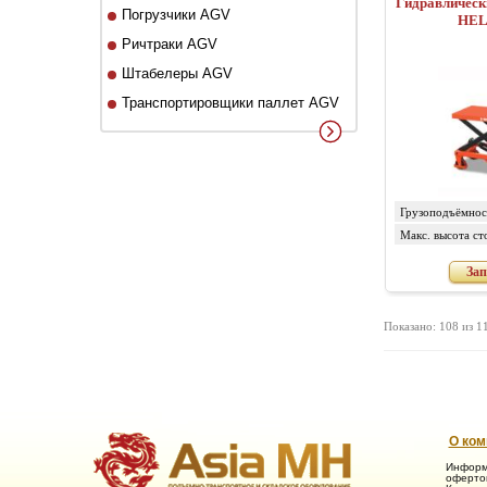
Гидравлическ
Погрузчики AGV
HEL
Ричтраки AGV
Штабелеры AGV
Транспортировщики паллет AGV
Грузоподъёмност
Макс. высота ст
Зап
Показано: 108 из 1
О ком
Информ
офертой