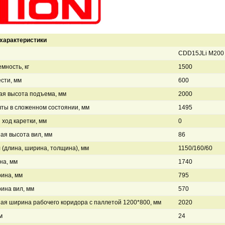
характеристики
CDD15JLi M200
мность, кг
1500
сти, мм
600
ая высота подъема, мм
2000
ты в сложенном состоянии, мм
1495
ход каретки, мм
0
я высота вил, мм
86
 (длина, ширина, толщина), мм
1150/160/60
на, мм
1740
ина, мм
795
ина вил, мм
570
я ширина рабочего коридора с паллетой 1200*800, мм
2020
м
24