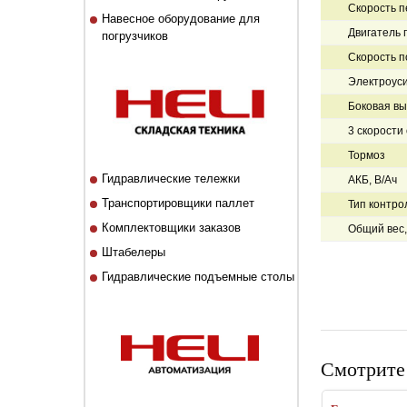
Скорость п
Навесное оборудование для
Двигатель 
погрузчиков
Скорость по
Электроуси
Боковая вы
3 скорости
Тормоз
Гидравлические тележки
АКБ, В/Ач
Транспортировщики паллет
Тип контро
Комплектовщики заказов
Общий вес, 
Штабелеры
Гидравлические подъемные столы
Смотрите