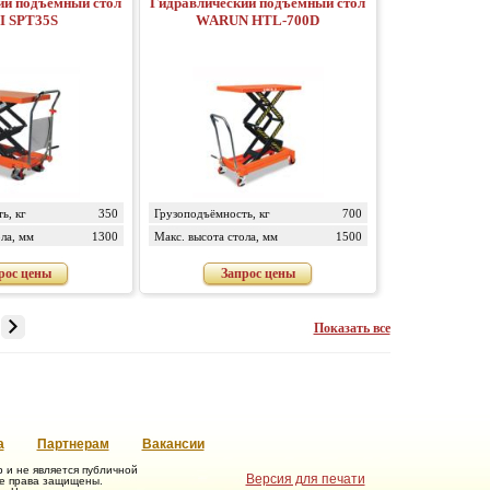
ий подъемный стол
Гидравлический подъемный стол
I SPT35S
WARUN HTL-700D
ь, кг
350
Грузоподъёмность, кг
700
ла, мм
1300
Макс. высота стола, мм
1500
рос цены
Запрос цены
Показать все
а
Партнерам
Вакансии
и не является публичной
Версия для печати
се права защищены.