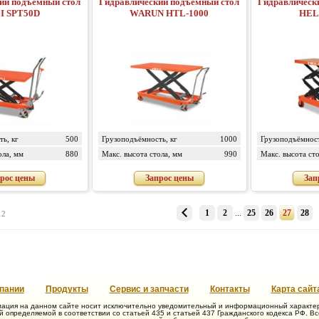
ий подъемный стол
Гидравлический подъемный стол
Гидравлическ
I SPT50D
WARUN HTL-1000
HEL
ь, кг
500
Грузоподъёмность, кг
1000
Грузоподъёмност
ола, мм
880
Макс. высота стола, мм
990
Макс. высота сто
рос цены
Запрос цены
Зап
1
2
...
25
26
27
28
12
пании
Продукты
Сервис и запчасти
Контакты
Карта сайт
ация на данном сайте носит исключительно уведомительный и информационный характер 
 определяемой в соответствии со статьей 435 и статьей 437 Гражданского кодекса РФ. В