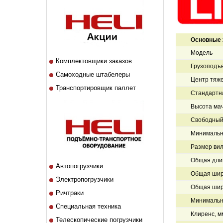
Основные 
Модель
Комплектовщики заказов
Грузоподъе
Самоходные штабелеры
Центр тяже
Транспортировщик паллет
Стандартн
Высота мач
Свободный 
Минимальна
Размер вил
Общая дли
Автопогрузчики
Общая шир
Электропогрузчики
Общая шир
Ричтраки
Минимальна
Специальная техника
Клиренс, м
Телескопические погрузчики