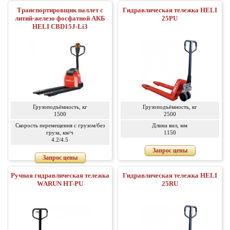
Транспортировщик паллет с
Гидравлическая тележка HELI
литий-железо фосфатной АКБ
25PU
HELI CBD15J-Li3
Грузоподъёмность, кг
Грузоподъёмность, кг
1500
2500
Скорость перемещения с грузом/без
Длина вил, мм
груза, км/ч
1150
4.2/4.5
Запрос цены
Запрос цены
Ручная гидравлическая тележка
Гидравлическая тележка HELI
WARUN HT-PU
25RU