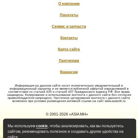
О компании
Продукты
Сервис и запчасти
Контакты
Карта сайта
Партнерам
Вакансии
Информация на данном сайте носит исключительно уведомительный и
информационный характер и не является публичной офертой определяемой в
соответствии со статьей 435 и статьей 437 Гражданского кодекса РФ. Все права
защищены. Копирование и использование контента с данного сайта без согласия
правообладателя запрещено. Частичное цитирование контента с данного сайта
возможно при условии размещения активной ссылки на сайт www.asiamh.ru
© 2001-2026 «ASIA MH»
Мы используем
cookie
, чтобы анализировать, как вы пользуетесь
Политика конфиденциальности
Политика оператора в
сайтом, рекомендовать полезное и создавать другие удобства на
отношении обработки ПД
сайте