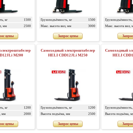
ь, кг
1500
Грузоподъёмность, кг
1500
Грузоподъёмность,
л, мм
2500
Макс. высота вил, мм
3000
Макс. высота вил, 
рос цены
Запрос цены
Запро
электроштабелер
Самоходный электроштабелер
Самоходный эл
D12JLi M200
HELI CDD12JLi M250
HELI CDD1
ь, кг
1200
Грузоподъёмность, кг
1200
Грузоподъёмность,
, мм
2000
Высота подъёма, мм
2500
Высота подъёма, м
рос цены
Запрос цены
Запро