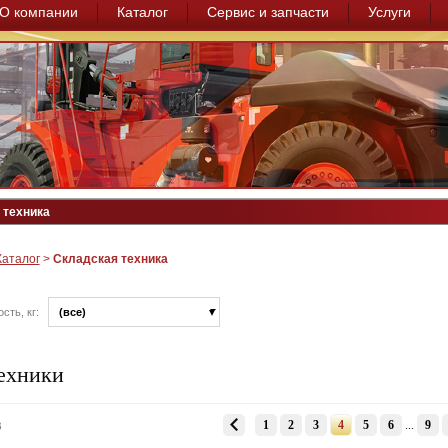
О компании
Каталог
Сервис и запчасти
Услуги
 техника
Каталог
>
Складская техника
ость, кг:
(все)
ехники
1
2
3
4
5
6
...
9
3