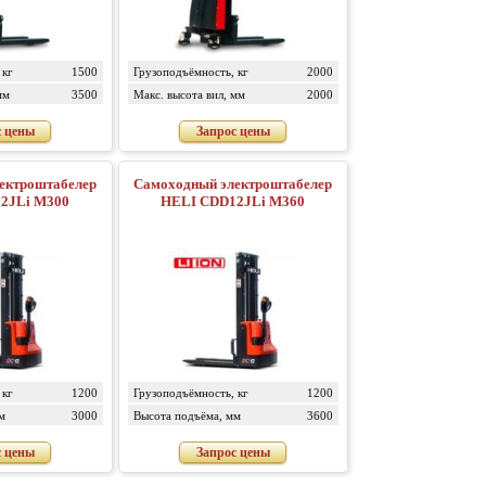
 кг
1500
Грузоподъёмность, кг
2000
мм
3500
Макс. высота вил, мм
2000
с цены
Запрос цены
ектроштабелер
Самоходный электроштабелер
2JLi M300
HELI CDD12JLi M360
 кг
1200
Грузоподъёмность, кг
1200
м
3000
Высота подъёма, мм
3600
с цены
Запрос цены