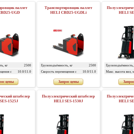
ировщик паллет
Транспортировщик паллет
Полуэлектрический ш
CBD25-UGD
HELI CBD25-UGDLi
HELI SE
ь, кг
2500
Грузоподъёмность, кг
2500
Грузоподъёмность,
ещения с
10.0/11.0
Скорость перемещения с
10.0/11.0
Макс. высота вил, 
, км/ч
грузом/без груза, км/ч
рос цены
Запрос цены
Запро
й штабелер
Полуэлектрический штабелер
Полуэлектрический ш
SES-1525J
HELI SES-1530J
HELI SE