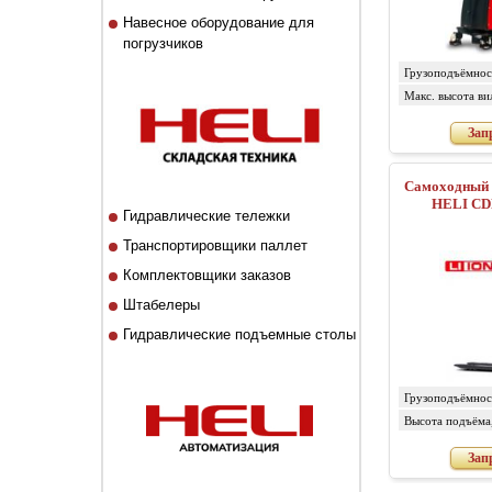
Навесное оборудование для
погрузчиков
Грузоподъёмност
Макс. высота ви
Зап
Самоходный 
HELI CD
Гидравлические тележки
Транспортировщики паллет
Комплектовщики заказов
Штабелеры
Гидравлические подъемные столы
Грузоподъёмност
Высота подъёма
Зап