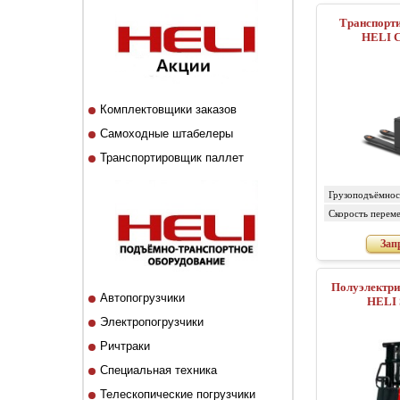
Транспорт
HELI 
Комплектовщики заказов
Самоходные штабелеры
Транспортировщик паллет
Грузоподъёмност
Скорость перем
грузом/без груза
Зап
Полуэлектрически
Автопогрузчики
HELI 
Электропогрузчики
Ричтраки
Специальная техника
Телескопические погрузчики