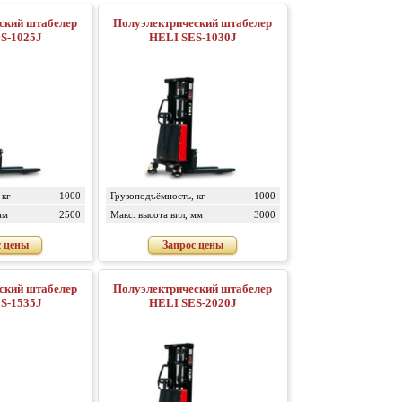
табелер
Полуэлектрический штабелер
S-1025J
HELI SES-1030J
 кг
1000
Грузоподъёмность, кг
1000
мм
2500
Макс. высота вил, мм
3000
с цены
Запрос цены
табелер
Полуэлектрический штабелер
S-1535J
HELI SES-2020J