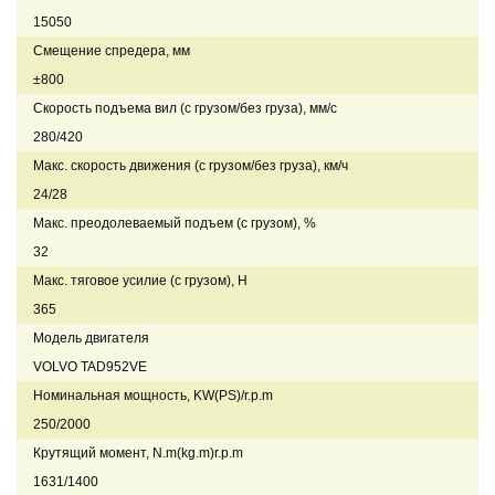
15050
Смещение спредера, мм
±800
Скорость подъема вил (с грузом/без груза), мм/с
280/420
Макс. скорость движения (с грузом/без груза), км/ч
24/28
Макс. преодолеваемый подъем (с грузом), %
32
Макс. тяговое усилие (с грузом), Н
365
Модель двигателя
VOLVO TAD952VE
Номинальная мощность, KW(PS)/r.p.m
250/2000
Крутящий момент, N.m(kg.m)r.p.m
1631/1400