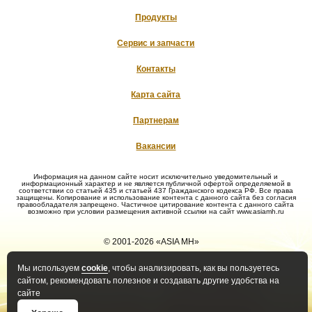
Продукты
Сервис и запчасти
Контакты
Карта сайта
Партнерам
Вакансии
Информация на данном сайте носит исключительно уведомительный и
информационный характер и не является публичной офертой определяемой в
соответствии со статьей 435 и статьей 437 Гражданского кодекса РФ. Все права
защищены. Копирование и использование контента с данного сайта без согласия
правообладателя запрещено. Частичное цитирование контента с данного сайта
возможно при условии размещения активной ссылки на сайт www.asiamh.ru
© 2001-2026 «ASIA MH»
Мы используем
cookie
, чтобы анализировать, как вы пользуетесь
Политика конфиденциальности
Политика оператора в
сайтом, рекомендовать полезное и создавать другие удобства на
отношении обработки ПД
сайте
Положение о защите и порядке
Правила рассмотрения
обработки ПД
обращений субъектов ПД