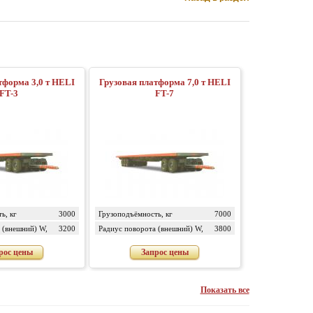
тформа 3,0 т HELI
Грузовая платформа 7,0 т HELI
FT-3
FT-7
ь, кг
3000
Грузоподъёмность, кг
7000
 (внешний) W,
3200
Радиус поворота (внешний) W,
3800
мм
рос цены
Запрос цены
Показать все