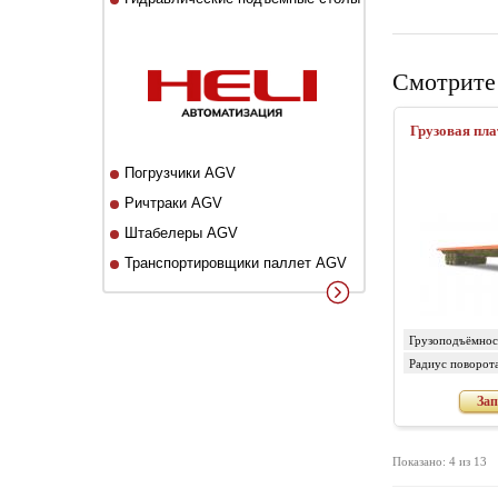
Смотрите
Грузовая пла
Погрузчики AGV
Ричтраки AGV
Штабелеры AGV
Транспортировщики паллет AGV
Грузоподъёмност
Радиус поворота
мм
Зап
Показано: 4 из 13