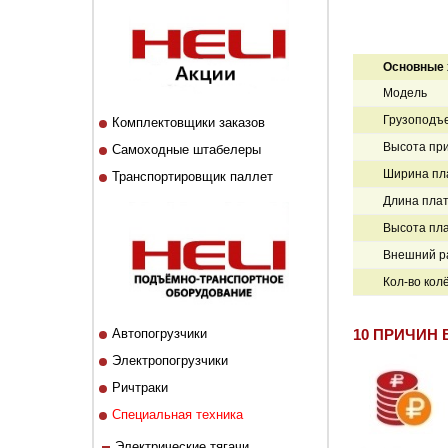
Основные 
Модель
Грузоподъе
Комплектовщики заказов
Высота при
Самоходные штабелеры
Ширина пл
Транспортировщик паллет
Длина пла
Высота пл
Внешний ра
Кол-во кол
Автопогрузчики
10 ПРИЧИН 
Электропогрузчики
Ричтраки
Специальная техника
Электрические тягачи