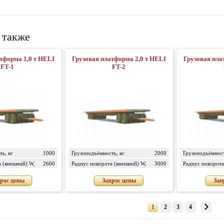
 также
тформа 1,0 т HELI
Грузовая платформа 2,0 т HELI
Грузовая пла
FT-1
FT-2
ь, кг
1000
Грузоподъёмность, кг
2000
Грузоподъёмност
 (внешний) W,
2600
Радиус поворота (внешний) W,
3000
Радиус поворота
мм
мм
рос цены
Запрос цены
Зап
1
2
3
4