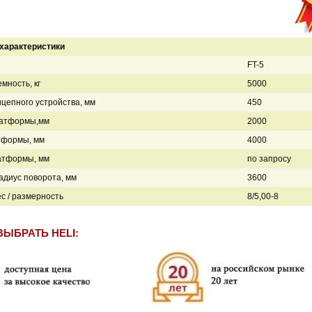
характеристики
FT-5
мность, кг
5000
цепного устройства, мм
450
атформы,мм
2000
тформы, мм
4000
атформы, мм
по запросу
диус поворота, мм
3600
ёс / размерность
8/5,00-8
ВЫБРАТЬ HELI: