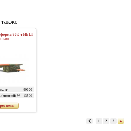
 также
тформа 80,0 т HELI
FT-80
ь, кг
80000
 (внешний) W,
13500
рос цены
1
2
3
4