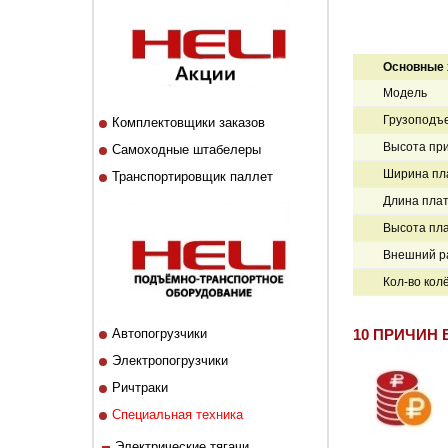
Основные 
Модель
Грузоподъе
Комплектовщики заказов
Высота при
Самоходные штабелеры
Ширина пл
Транспортировщик паллет
Длина пла
Высота пл
Внешний ра
Кол-во кол
Автопогрузчики
10 ПРИЧИН 
Электропогрузчики
Ричтраки
Специальная техника
Электрические тягачи