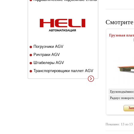
Смотрите
Грузовая пла
Погрузчики AGV
Ричтраки AGV
Штабелеры AGV
Транспортировщики паллет AGV
Грузоподъёмност
Радиус поворота
мм
Зап
Показано: 13 из 13