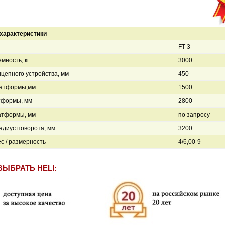
характеристики
FT-3
мность, кг
3000
цепного устройства, мм
450
атформы,мм
1500
тформы, мм
2800
атформы, мм
по запросу
диус поворота, мм
3200
ёс / размерность
4/6,00-9
ВЫБРАТЬ HELI: