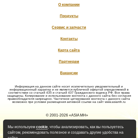
О компании
Продукты
Сервис и запчасти
Контакты
Карта сайта
Партнерам
Вакансии
Информация на данном сайте носит исключительно уведомительный и
информационный характер и не является публичной офертой определяемой в
соответствии со статьей 435 и статьей 437 Гражданского кодекса РФ. Все права
защищены. Копирование и использование контента с данного сайта без согласия
правообладателя запрещено. Частичное цитирование контента с данного сайта
возможно при условии размещения активной ссылки на сайт www.asiamh.ru
© 2001-2026 «ASIA MH»
Мы используем
cookie
, чтобы анализировать, как вы пользуетесь
Политика конфиденциальности
Политика оператора в
сайтом, рекомендовать полезное и создавать другие удобства на
отношении обработки ПД