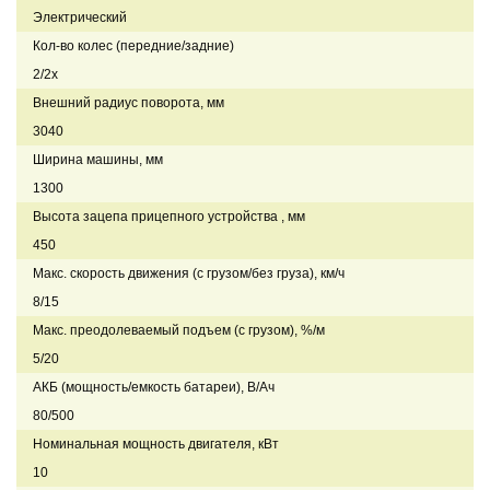
Электрический
Кол-во колес (передние/задние)
2/2x
Внешний радиус поворота, мм
3040
Ширина машины, мм
1300
Высота зацепа прицепного устройства , мм
450
Макс. скорость движения (с грузом/без груза), км/ч
8/15
Макс. преодолеваемый подъем (с грузом), %/м
5/20
АКБ (мощность/емкость батареи), В/Ач
80/500
Номинальная мощность двигателя, кВт
10