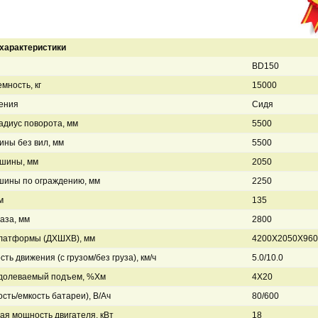
характеристики
BD150
мность, кг
15000
ения
Сидя
диус поворота, мм
5500
ны без вил, мм
5500
шины, мм
2050
шины по ограждению, мм
2250
м
135
аза, мм
2800
латформы (ДХШХВ), мм
4200Х2050Х960
сть движения (с грузом/без груза), км/ч
5.0/10.0
одолеваемый подъем, %Хм
4Х20
сть/емкость батареи), В/Ач
80/600
я мощность двигателя, кВт
18