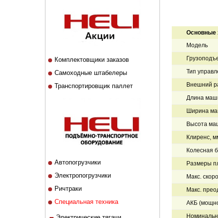
Основные 
Модель
Грузоподъе
Комплектовщики заказов
Тип управл
Самоходные штабелеры
Внешний ра
Транспортировщик паллет
Длина маши
Ширина ма
Высота ма
Клиренс, м
Колесная б
Автопогрузчики
Размеры п
Электропогрузчики
Макс. скоро
Ричтраки
Макс. пре
Специальная техника
АКБ (мощно
Номинальна
Электрические тягачи