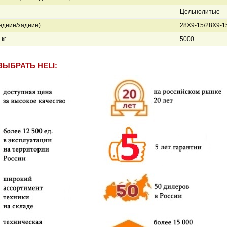
Цельнолитые
едние/задние)
28Х9-15/28Х9-1
кг
5000
ВЫБРАТЬ HELI: