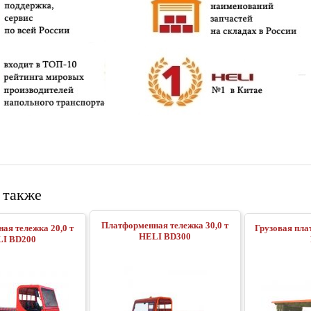
 также
Платформенная тележка 30,0 т
ая тележка 20,0 т
Грузовая пла
HELI BD300
I BD200