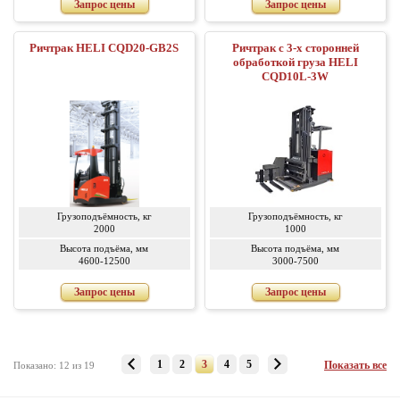
Запрос цены
Запрос цены
Ричтрак HELI CQD20-GB2S
Ричтрак с 3-х сторонней
обработкой груза HELI
CQD10L-3W
Грузоподъёмность, кг
Грузоподъёмность, кг
2000
1000
Высота подъёма, мм
Высота подъёма, мм
4600-12500
3000-7500
Запрос цены
Запрос цены
1
2
3
4
5
Показать все
Показано: 12 из 19