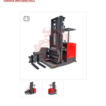
Аренда ричтрака HELI