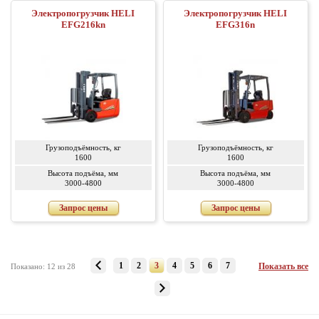
Электропогрузчик HELI
Электропогрузчик HELI
EFG216kn
EFG316n
Грузоподъёмность, кг
Грузоподъёмность, кг
1600
1600
Высота подъёма, мм
Высота подъёма, мм
3000-4800
3000-4800
Запрос цены
Запрос цены
1
2
3
4
5
6
7
Показать все
Показано: 12 из 28