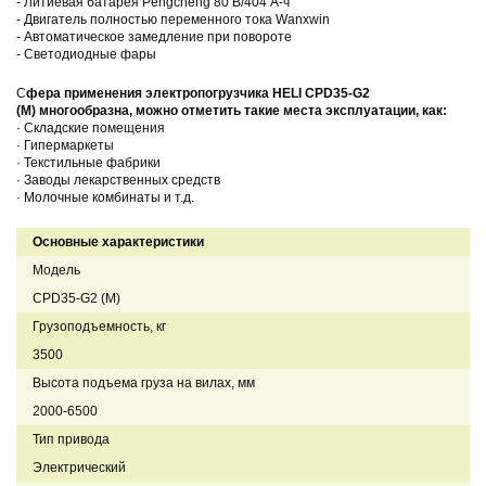
- Литиевая батарея Pengcheng 80 В/404 А-ч
- Двигатель полностью переменного тока Wanxwin
- Автоматическое замедление при повороте
- Светодиодные фары
С
фера применения электропогрузчика HELI
CPD35
-
G2
(M)
многообразна, можно отметить такие места эксплуатации, как:
· Складские помещения
· Гипермаркеты
· Текстильные фабрики
· Заводы лекарственных средств
· Молочные комбинаты и т.д.
Основные характеристики
Модель
CPD35-G2 (M)
Грузоподъемность, кг
3500
Высота подъема груза на вилах, мм
2000-6500
Тип привода
Электрический