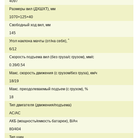
4097
Размеры вил (ДXШXТ), мм
1070×125×40
Свободный ход вил, мм
145
Угол наклона мачты (от/на себя), ˚
6/12
Скорость подъема вил (без груза/с грузом), мм/с
0.39/0.54
Макс. скорость движения (с грузом/без груза), км/ч
18/19
Макс. преодолеваемый подъем (с грузом), %
18
Тип двигателя (движения/подъема)
AC/AC
АКБ (мощность/емкость батареи), В/Ач
80/404
Тип шин