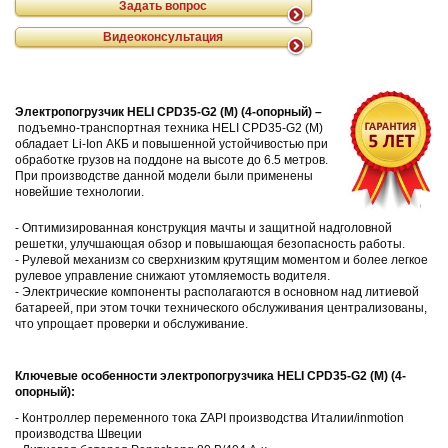
Задать вопрос
Видеоконсультация
Электропогрузчик
HELI
CPD35
-
G2 (M)
(4-опорный) –
подъемно-транспортная техника HELI CPD35-G2 (M)
обладает Li-Ion АКБ и повышенной устойчивостью при
обработке грузов на поддоне на высоте до 6.5 метров.
При производстве данной модели были применены
новейшие технологии.
- Оптимизированная конструкция мачты и защитной надголовной
решетки, улучшающая обзор и повышающая безопасность работы.
- Рулевой механизм со сверхнизким крутящим моментом и более легкое
рулевое управление снижают утомляемость водителя.
- Электрические компоненты располагаются в основном над литиевой
батареей, при этом точки технического обслуживания централизованы,
что упрощает проверки и обслуживание.
Ключевые особенности электропогрузчика
HELI
CPD35
-
G2 (M)
(4-
опорный)
:
- Контроллер переменного тока ZAPI производства Италии/inmotion
производства Швеции