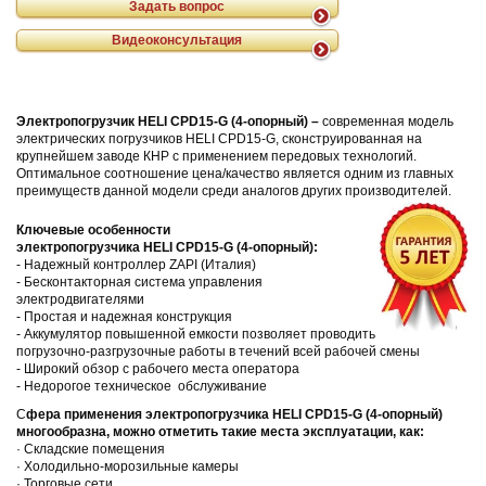
Задать вопрос
Видеоконсультация
Электропогрузчик
HELI
CPD
15-
G
(4-опорный) –
современная модель
электрических погрузчиков­­­­­­­­­­­­­­­­­ HELI CPD15-G, сконструированная на
крупнейшем заводе КНР с применением передовых технологий.
Оптимальное соотношение цена/качество является одним из главных
преимуществ данной модели среди аналогов других производителей.
Ключевые особенности
электропогрузчика
HELI CPD15-
G
(4-опорный)
:
- Надежный контроллер ZAPI (Италия)
- Бесконтакторная система управления
электродвигателями
- Простая и надежная конструкция
- Аккумулятор повышенной емкости позволяет проводить
погрузочно-разгрузочные работы в течений всей рабочей смены
- Широкий обзор с рабочего места оператора
- Недорогое техническое обслуживание
С
фера применения электропогрузчика HELI CPD15-
G
(4-опорный)
многообразна, можно отметить такие места эксплуатации, как:
· Складские помещения
· Холодильно-морозильные камеры
· Торговые сети