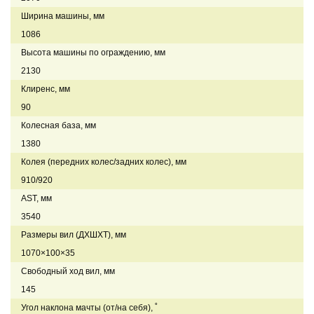
Ширина машины, мм
1086
Высота машины по ограждению, мм
2130
Клиренс, мм
90
Колесная база, мм
1380
Колея (передних колес/задних колес), мм
910/920
AST, мм
3540
Размеры вил (ДXШXТ), мм
1070×100×35
Свободный ход вил, мм
145
Угол наклона мачты (от/на себя), ˚