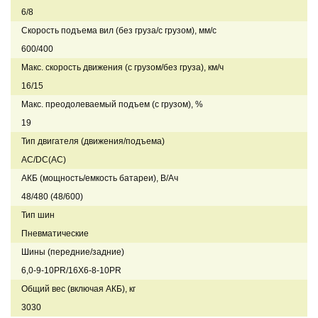
6/8
Скорость подъема вил (без груза/с грузом), мм/с
600/400
Макс. скорость движения (с грузом/без груза), км/ч
16/15
Макс. преодолеваемый подъем (с грузом), %
19
Тип двигателя (движения/подъема)
AC/DC(AC)
АКБ (мощность/емкость батареи), В/Ач
48/480 (48/600)
Тип шин
Пневматические
Шины (передние/задние)
6,0-9-10PR/16X6-8-10PR
Общий вес (включая АКБ), кг
3030