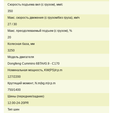
Скорость подъема вил (с грузом), мм/с
350
Макс. скорость движения (с грузом/без груза), км/ч
27 / 30
Макс. преодолеваемый подъем (с грузом), %
20
Колесная база, мм
3250
Модель двигателя
Dongfeng Cummins 6BTAA5.9 - C170
Номинальная мощность, KW(PS)/r.p.m
127/2200
Крутящий момент, N.m(kg.m)r.p.m
750/1400
Шины (передние/задние)
12.00-24-20PR
Тип шин