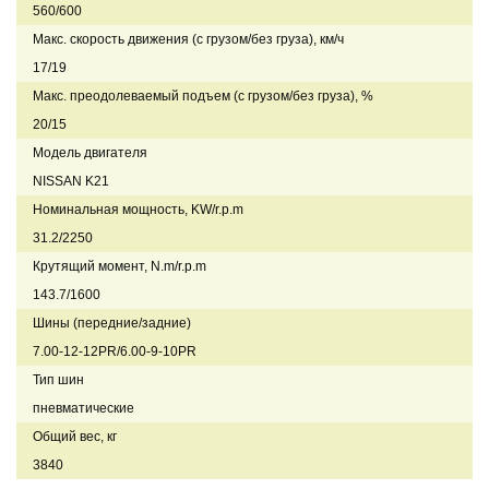
560/600
Макс. скорость движения (с грузом/без груза), км/ч
17/19
Макс. преодолеваемый подъем (с грузом/без груза), %
20/15
Модель двигателя
NISSAN K21
Номинальная мощность, KW/r.p.m
31.2/2250
Крутящий момент, N.m/r.p.m
143.7/1600
Шины (передние/задние)
7.00-12-12PR/6.00-9-10PR
Тип шин
пневматические
Общий вес, кг
3840