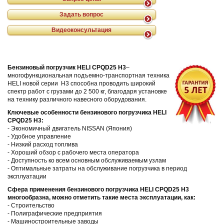
Задать вопрос
Видеоконсультация
Бензиновый погрузчик
HELI
CPQD
25
H3
–
многофункциональная подъемно-транспортная техника
HELI новой серии H3 способна проводить широкий
спектр работ с грузами до 2 500 кг, благодаря установке
на технику различного навесного оборудования.
Ключевые особенности бензинового погрузчика HELI
CPQD25
H3
:
- Экономичный двигатель NISSAN (Япония)
- Удобное управление
- Низкий расход топлива
- Хороший обзор с рабочего места оператора
- Доступность ко всем основным обслуживаемым узлам
- Оптимальные затраты на обслуживание погрузчика в период
эксплуатации
Сфера применения бензинового погрузчика HELI CPQD25
H3
многообразна, можно отметить такие места эксплуатации, как:
- Строительство
- Полиграфические предприятия
- Машиностроительные заводы