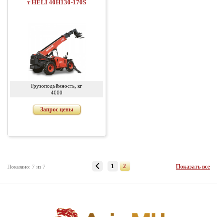
т HELI 40H130-170S
Грузоподъёмность, кг
4000
Запрос цены
1
2
Показать все
Показано: 7 из 7