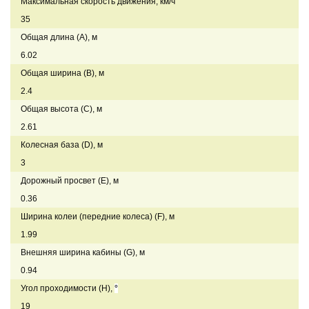
Максимальная скорость движения, км/ч
35
Общая длина (А), м
6.02
Общая ширина (В), м
2.4
Общая высота (С), м
2.61
Колесная база (D), м
3
Дорожный просвет (Е), м
0.36
Ширина колеи (передние колеса) (F), м
1.99
Внешняя ширина кабины (G), м
0.94
Угол проходимости (H),
°
19