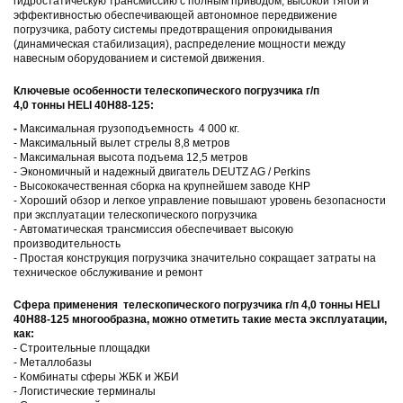
гидростатическую трансмиссию с полным приводом, высокой тягой и
эффективностью обеспечивающей автономное передвижение
погрузчика, работу системы предотвращения опрокидывания
(динамическая стабилизация), распределение мощности между
навесным оборудованием и системой движения.
Ключевые особенности т
елескопического погрузчика г/п
4,0 тонны HELI 40H88-125:
-
Максимальная грузоподъемность 4 000 кг.
- Максимальный вылет стрелы 8,8 метров
- Максимальная высота подъема 12,5 метров
- Экономичный и надежный двигатель DEUTZ AG / Perkins
- Высококачественная сборка на крупнейшем заводе КНР
- Хороший обзор и легкое управление повышают уровень безопасности
при эксплуатации телескопического погрузчика
- Автоматическая трансмиссия обеспечивает высокую
производительность
- Простая конструкция погрузчика значительно сокращает затраты на
техническое обслуживание и ремонт
Сфера применения
т
елескопического погрузчика г/п 4,0 тонны HELI
40H88-125
многообразна, можно отметить такие места эксплуатации,
как:
- Строительные площадки
- Металлобазы
- Комбинаты сферы ЖБК и ЖБИ
- Логистические терминалы