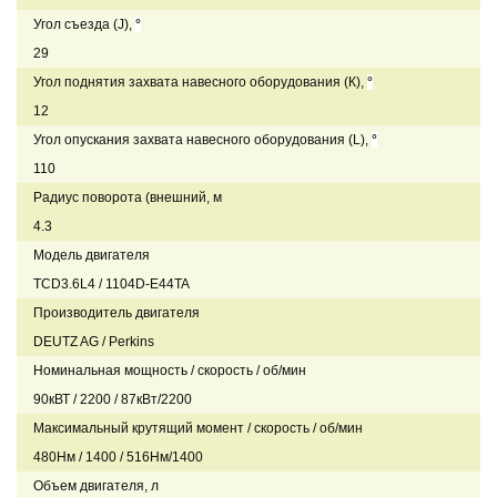
Угол съезда (J),
°
29
Угол поднятия захвата навесного оборудования (К),
°
12
Угол опускания захвата навесного оборудования (L),
°
110
Радиус поворота (внешний, м
4.3
Модель двигателя
TCD3.6L4 / 1104D-E44TA
Производитель двигателя
DEUTZ AG / Perkins
Номинальная мощность / скорость / об/мин
90кВТ / 2200 / 87кВт/2200
Максимальный крутящий момент / скорость / об/мин
480Нм / 1400 / 516Нм/1400
Объем двигателя, л