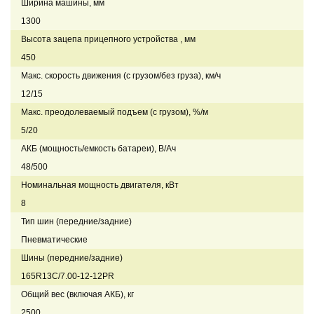
Ширина машины, мм
1300
Высота зацепа прицепного устройства , мм
450
Макс. скорость движения (с грузом/без груза), км/ч
12/15
Макс. преодолеваемый подъем (с грузом), %/м
5/20
АКБ (мощность/емкость батареи), В/Ач
48/500
Номинальная мощность двигателя, кВт
8
Тип шин (передние/задние)
Пневматические
Шины (передние/задние)
165R13C/7.00-12-12PR
Общий вес (включая АКБ), кг
2500