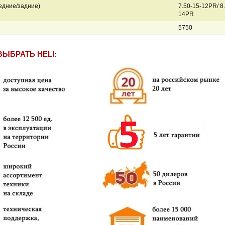
едние/задние)
7.50-15-12PR/ 8
14PR
5750
ВЫБРАТЬ HELI: