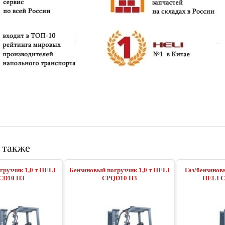
 также
грузчик 1,0 т HELI
Бензиновый погрузчик 1,0 т HELI
Газ/бензинов
СD10 H3
CPQD10 H3
HELI 