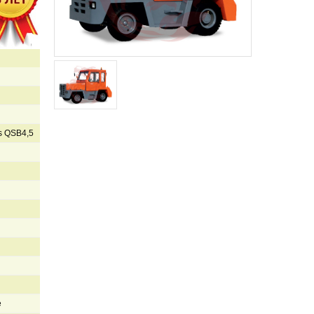
s QSB4,5
е