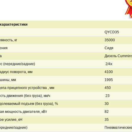
характеристики
QYCD35
мность, кг
35000
ения
Сидя
а
Дизель Cummin
ес (передние/задние)
2/4x
диус поворота, мм
4100
шины, мм
1995
епа прицепного устройства , мм
450
сть движения (без груза), км/ч
23
долеваемый подъем (без груза), %
30
я мощность двигателя, кВт
82
ое усилие, кН
35
ередние/задние)
Пневматически