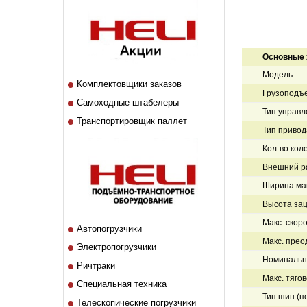
Основные 
Модель
Комплектовщики заказов
Грузоподъе
Самоходные штабелеры
Тип управл
Транспортировщик паллет
Тип привод
Кол-во кол
Внешний ра
Ширина ма
Высота зац
Макс. скоро
Автопогрузчики
Макс. прео
Электропогрузчики
Номинальна
Ричтраки
Макс. тягов
Специальная техника
Тип шин (п
Телескопические погрузчики