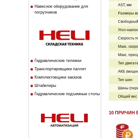
AST, мм
Навесное оборудование для
погрузчиков
Размеры ви
Свободный 
Угол наклон
Скорость по
Макс. скоро
Макс. прео
Гидравлические тележки
Тип двигат
Транспортировщики паллет
АКБ (мощно
Комплектовщики заказов
Тип шин
Штабелеры
Шины (пер
Гидравлические подъемные столы
Общий вес 
10 ПРИЧИН 