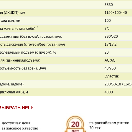
3830
л (ДXШXТ), мм
1150×100×40
ход вил, мм
100
а мачты (от/на себя), ˚
7/5
дъема вил (без груза/с грузом), мм/с
390/520
сть движения (с грузом/без груза), км/ч
17/17.2
долеваемый подъем (с грузом), %
20
еля (движения/подъема)
AC/AC
сть/емкость батареи), В/Ач
48/750
Эластик
едние/задние)
200/50-10 / 16x6
(включая АКБ), кг
4800
ВЫБРАТЬ HELI: