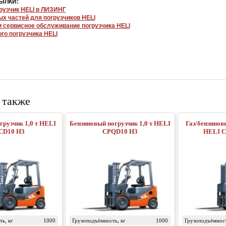
ЫЛКИ:
рузчик HELI в ЛИЗИНГ
ых частей для погрузчиков HELI
и сервисное обслуживание погрузчика HELI
го погрузчика HELI
 также
грузчик 1,0 т HELI
Бензиновый погрузчик 1,0 т HELI
Газ/бензинов
СD10 H3
CPQD10 H3
HELI 
ь, кг
1000
Грузоподъёмность, кг
1000
Грузоподъёмност