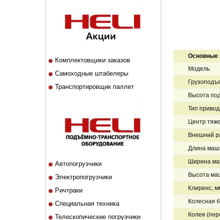
Основные 
Комплектовщики заказов
Модель
Самоходные штабелеры
Грузоподъе
Транспортировщик паллет
Высота под
Тип привод
Центр тяже
Внешний ра
Длина маши
Ширина ма
Автопогрузчики
Высота ма
Электропогрузчики
Клиренс, м
Ричтраки
Колесная б
Специальная техника
Колея (пер
Телескопические погрузчики