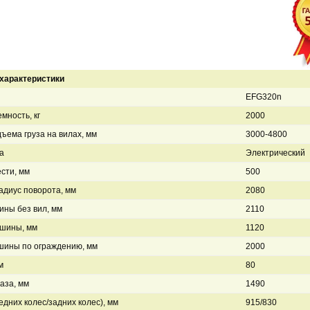
характеристики
EFG320n
мность, кг
2000
ъема груза на вилах, мм
3000-4800
а
Электрический
сти, мм
500
диус поворота, мм
2080
ны без вил, мм
2110
шины, мм
1120
шины по ограждению, мм
2000
м
80
аза, мм
1490
едних колес/задних колес), мм
915/830