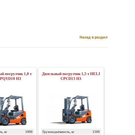
Назад в раздел
ый погрузчик 1,0 т
Дизельный погрузчик 1,5 т HELI
CPQYD10 H3
CPСD15 H3
ь, кг
1000
Грузоподъёмность, кг
1500