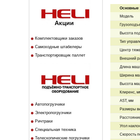
Основные 
Модель
Грузоподъе
Высота под
Комплектовщики заказов
Тип управл
Самоходные штабелеры
Центр тяже
Транспортировщик паллет
Внешний ра
Длина маши
Ширина ма
Высота ма
Клиренс, м
AST, мм
Автопогрузчики
Размеры ви
Электропогрузчики
Расстояние
Ричтраки
Угол накло
Специальная техника
Скорость п
Телескопические погрузчики