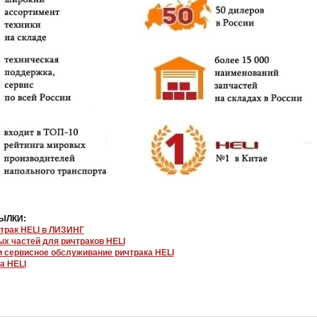
ЫЛКИ:
трак HELI в ЛИЗИНГ
ых частей для ричтраков HELI
и сервисное обслуживание ричтрака HELI
а HELI