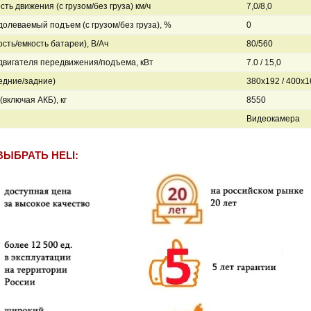
сть движения (с грузом/без груза) км/ч
7,0/8,0
долеваемый подъем (с грузом/без груза), %
0
сть/емкость батареи), В/Ач
80/560
вигателя передвижения/подъема, кВт
7.0 / 15,0
едние/задние)
380x192 / 400x1
(включая АКБ), кг
8550
Видеокамера
ВЫБРАТЬ HELI: