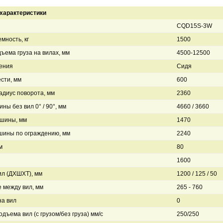
характеристики
CQD15S-3W
мность, кг
1500
ъема груза на вилах, мм
4500-12500
ения
Сидя
сти, мм
600
диус поворота, мм
2360
ны без вил 0° / 90°, мм
4660 / 3660
шины, мм
1470
шины по ограждению, мм
2240
м
80
1600
л (ДXШXТ), мм
1200 / 125 / 50
 между вил, мм
265 - 760
на вил
0
одъема вил (с грузом/без груза) мм/с
250/250