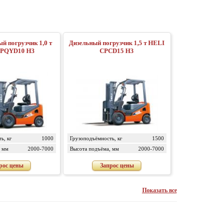
ый погрузчик 1,0 т
Дизельный погрузчик 1,5 т HELI
CPQYD10 H3
CPСD15 H3
ь, кг
1000
Грузоподъёмность, кг
1500
 мм
2000-7000
Высота подъёма, мм
2000-7000
рос цены
Запрос цены
Показать все