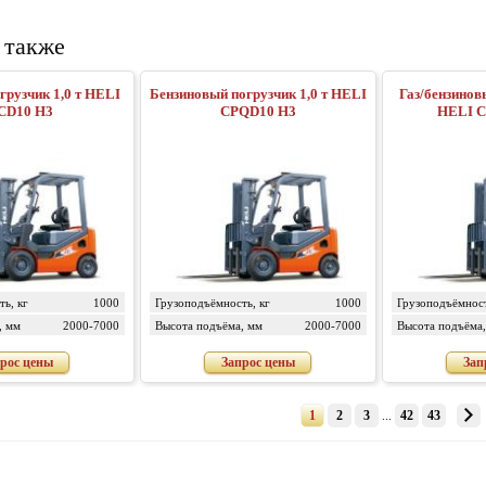
 также
грузчик 1,0 т HELI
Бензиновый погрузчик 1,0 т HELI
Газ/бензинов
СD10 H3
CPQD10 H3
HELI 
ь, кг
1000
Грузоподъёмность, кг
1000
Грузоподъёмност
, мм
2000-7000
Высота подъёма, мм
2000-7000
Высота подъёма,
рос цены
Запрос цены
Зап
1
2
3
...
42
43