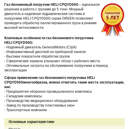
Газ-бензиновый погрузчик HELI CPQYD50G
– идеальное
решение в работе с грузами до 5 тонн. Мощный
двигатель и надежная гидравлическая система в
погрузчике HELI CPQYD50G серии GREEN позволяют
проводить обработку паллетированного груза в режиме
высокой интенсивности.
Ключевые особенности газ-бензинового погрузчика
HELI CPQYD50
G
:
- Надежный двигатель GeneralMotors (США)
- Информативный дисплей на приборной панели
- Высокие показатели обработки грузов
- Сферические зеркала улучшают обзор с рабочего места
- Оптимальные затраты на обслуживание погрузчика в период
эксплуатации
Сфера применения газ-бензинового погрузчика HELI
CPQYD50
G
многообразна, можно отметить такие места эксплуатации,
как:
-
Предприятия оборонно-промышленного комплекса
-
Складские комплексы
-
Производство медицинского оборудования
-
Завод по производству пластиковых окон
-
Транспортные компании
Основные характеристики