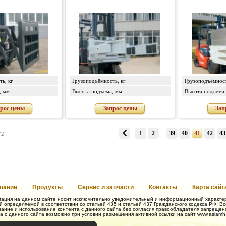
ь, кг
Грузоподъёмность, кг
Грузоподъёмност
, мм
Высота подъёма, мм
Высота подъёма,
рос цены
Запрос цены
Зап
1
2
...
39
40
41
42
43
72
пании
Продукты
Сервис и запчасти
Контакты
Карта сайт
ация на данном сайте носит исключительно уведомительный и информационный характер 
 определяемой в соответствии со статьей 435 и статьей 437 Гражданского кодекса РФ. В
ание и использование контента с данного сайта без согласия правообладателя запрещен
а с данного сайта возможно при условии размещения активной ссылки на сайт www.asiamh.