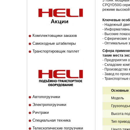
5 тонн. Мощный 
CPQYD50G серии
режиме высокой
Ключевые особе
- Надежный двиг
- Информативны
- Высокие показ
Комплектовщики заказов
- Сферические з
Самоходные штабелеры
- Оптимальные з
Сфера применен
Транспортировщик паллет
такие места экс
-
Предприятия о
-
Складские ком
-
Производство 
-
Завод по произ
-
Транспортные 
Основные 
Автопогрузчики
Модель
Электропогрузчики
Грузоподъе
Ричтраки
Высота под
Специальная техника
Тип привод
Телескопические погрузчики
Центр тяже