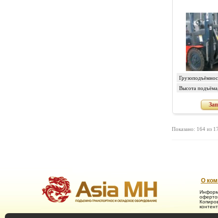
Грузоподъёмност
Высота подъёма
Зап
Показано: 164 из 1
О ком
Информ
офертой
Копиров
контент