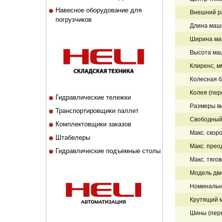
Навесное оборудование для
Внешний ра
погрузчиков
Длина маши
Ширина ма
Высота ма
Клиренс, м
Колесная б
Колея (пер
Гидравлические тележки
Размеры ви
Транспортировщики паллет
Свободный 
Комплектовщики заказов
Макс. скоро
Штабелеры
Макс. прео
Гидравлические подъемные столы
Макс. тягов
Модель дв
Номинальна
Крутящий м
Шины (пер