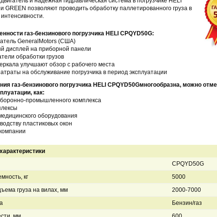
двигатель и надежная гидравлическая система в погрузчике HELI
 GREEN позволяют проводить обработку паллетированного груза в
 интенсивности.
нности газ-бензинового погрузчика
HELI CPQYD50
G
:
атель GeneralMotors (США)
й дисплей на приборной панели
атели обработки грузов
еркала улучшают обзор с рабочего места
атраты на обслуживание погрузчика в период эксплуатации
ия газ-бензинового погрузчика HELI
CPQYD50
G
многообразна, можно отме
плуатации, как:
боронно-промышленного комплекса
плексы
медицинского оборудования
водству пластиковых окон
компании
характеристики
CPQYD50G
мность, кг
5000
ъема груза на вилах, мм
2000-7000
а
Бензин/газ
сти, мм
600