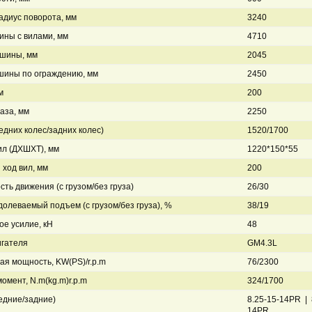
диус поворота, мм
3240
ны с вилами, мм
4710
шины, мм
2045
шины по ограждению, мм
2450
м
200
аза, мм
2250
едних колес/задних колес)
1520/1700
л (ДXШXТ), мм
1220*150*55
ход вил, мм
200
сть движения (с грузом/без груза)
26/30
долеваемый подъем (с грузом/без груза), %
38/19
ое усилие, кН
48
игателя
GM4.3L
я мощность, KW(PS)/r.p.m
76/2300
омент, N.m(kg.m)r.p.m
324/1700
едние/задние)
8.25-15-14PR | 
14PR