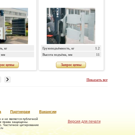
ь, кг
Грузоподъёмность, кг
1.2
 мм
Высота подъёма, мм
11
рос цены
Запрос цены
Показать все
а
Партнерам
Вакансии
и не является публичной
Версия для печати
се права защищены.
о. Частичное цитирование
ru