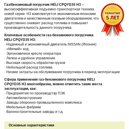
Газ/бензиновый погрузчик
HELI
CPQYD
35
H3 –
высокоэффективная подъемно-транспортная техника
новой серии H3 комплектуется экономичным японским
двигателем и качественным газовым оборудованием, что
существенно снижает расход топлива и повышает
производительность данного погрузчика.
Ключевые особенности газ-бензинового погрузчика
HELI CPQYD35
H3:
· Надежный и экономичный двигатель NISSAN (Япония)
· «
Мягкий» ход
· Эргономичное кресло оператора
· Легкое и удобное управление
· Высокая скорость обработки грузов
· Небольшой расход топлива
· Низкие затраты на обслуживание погрузчика в период эксплуатации
Сфера применения газ-бензинового погрузчика HELI
CPQYD35
H3 многообразна, можно отметить такие места
эксплуатации, как:
· Предприятия по производству ПЭК
· Автомобилестроение
· Заводы оборонно-промышленного комплекса
· Мебельные фабрики
· Вагоностроительные заводы и т.д.
Основные характеристики