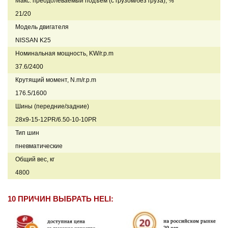
Макс. преодолеваемый подъем (с грузом/без груза), %
21/20
Модель двигателя
NISSAN K25
Номинальная мощность, KW/r.p.m
37.6/2400
Крутящий момент, N.m/r.p.m
176.5/1600
Шины (передние/задние)
28x9-15-12PR/6.50-10-10PR
Тип шин
пневматические
Общий вес, кг
4800
10 ПРИЧИН ВЫБРАТЬ HELI: