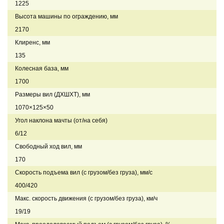
1225
Высота машины по ограждению, мм
2170
Клиренс, мм
135
Колесная база, мм
1700
Размеры вил (ДXШXТ), мм
1070×125×50
Угол наклона мачты (от/на себя)
6/12
Свободный ход вил, мм
170
Скорость подъема вил (с грузом/без груза), мм/с
400/420
Макс. скорость движения (с грузом/без груза), км/ч
19/19