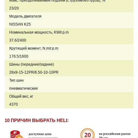
Макс. преодолеваемый подъем (с грузом/без груза), %
23/20
Модель двигателя
NISSAN K25
Номинальная мощность, KW/r.p.m
37.6/2400
Крутящий момент, N.m/r.p.m
176.5/1600
Шины (передние/задние)
28x9-15-12PR/6.50-10-10PR
Тип шин
пневматические
Общий вес, кг
4370
10 ПРИЧИН ВЫБРАТЬ HELI: