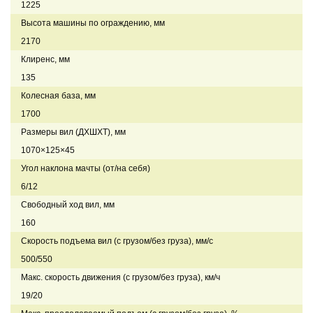
1225
Высота машины по ограждению, мм
2170
Клиренс, мм
135
Колесная база, мм
1700
Размеры вил (ДXШXТ), мм
1070×125×45
Угол наклона мачты (от/на себя)
6/12
Свободный ход вил, мм
160
Скорость подъема вил (с грузом/без груза), мм/с
500/550
Макс. скорость движения (с грузом/без груза), км/ч
19/20