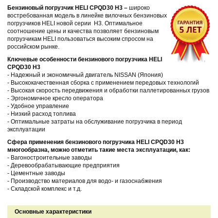
Бензиновый погрузчик
HELI
CPQD
30
H3
–
широко
востребованная модель в линейке вилочных бензиновых
погрузчиков HELI новой серии H3. Оптимальное
соотношение цены и качества позволяет бензиновым
погрузчикам HELI пользоваться высоким спросом на
российском рынке.
Ключевые особенности бензинового погрузчика HELI
CPQD30
H3
- Надежный и экономичный двигатель NISSAN (Япония)
- Высококачественная сборка с применением передовых технологий
- Высокая скорость передвижения и обработки паллетированных грузов
- Эргономичное кресло оператора
- Удобное управление
- Низкий расход топлива
- Оптимальные затраты на обслуживание погрузчика в период
эксплуатации
Сфера применения бензинового погрузчика HELI CPQD30
H3
многообразна, можно отметить такие места эксплуатации, как:
- Вагоностроительные заводы
- Деревообрабатывающие предприятия
- Цементные заводы
- Производство материалов для водо- и газоснабжения
- Складской комплекс и т.д.
Основные характеристики