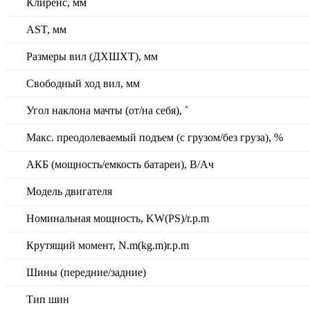
Клиренс, мм
AST, мм
Размеры вил (ДXШXТ), мм
Свободный ход вил, мм
Угол наклона мачты (от/на себя), ˚
Макс. преодолеваемый подъем (с грузом/без груза), %
АКБ (мощность/емкость батареи), В/Ач
Модель двигателя
Номинальная мощность, KW(PS)/r.p.m
Крутящий момент, N.m(kg.m)r.p.m
Шины (передние/задние)
Тип шин