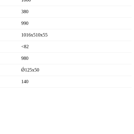
380
990
1016х510х55
<82
980
Ǿ125х50
140