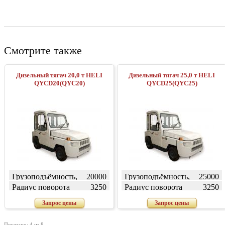
Смотрите также
Дизельный тягач 20,0 т HELI
Дизельный тягач 25,0 т HELI
QYCD20(QYC20)
QYCD25(QYC25)
Грузоподъёмность,
20000
Грузоподъёмность,
25000
кг
кг
Радиус поворота
3250
Радиус поворота
3250
(внешний) W, мм
(внешний) W, мм
Запрос цены
Запрос цены
Показано: 4 из 8