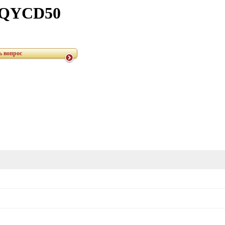
I QYCD50
ь вопрос