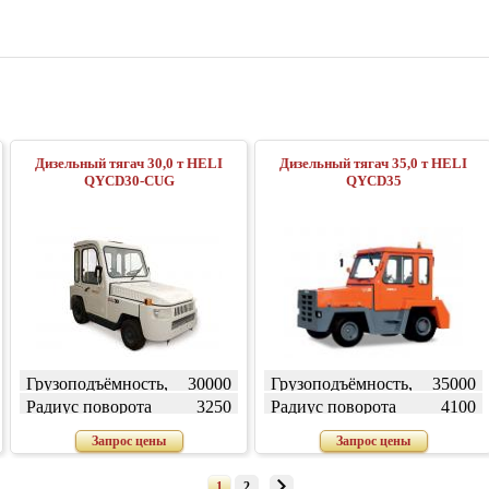
Дизельный тягач 30,0 т HELI
Дизельный тягач 35,0 т HELI
QYCD30-CUG
QYCD35
Грузоподъёмность,
30000
Грузоподъёмность,
35000
кг
кг
Радиус поворота
3250
Радиус поворота
4100
(внешний) W, мм
(внешний) W, мм
Запрос цены
Запрос цены
1
2