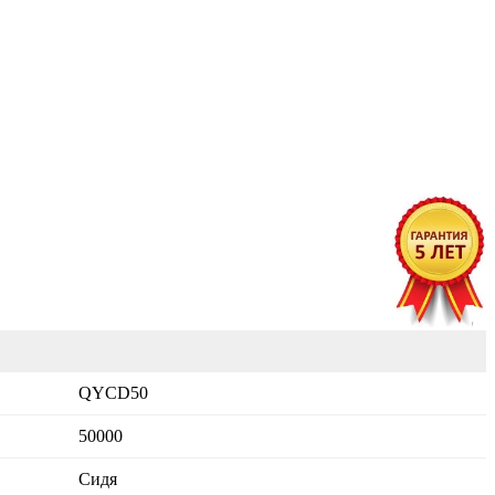
QYCD50
50000
Сидя