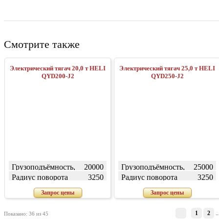
Смотрите также
Электрический тягач 20,0 т HELI
Электрический тягач 25,0 т HELI
QYD200-J2
QYD250-J2
Грузоподъёмность,
20000
Грузоподъёмность,
25000
кг
кг
Радиус поворота
3250
Радиус поворота
3250
(внешний) W, мм
(внешний) W, мм
Запрос цены
Запрос цены
1
2
..
Показано: 36 из 45