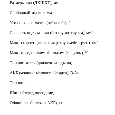
Размеры вил (ДXШXТ), мм
Свободный ход вил, мм
Угол наклона мачты (от/на себя), ˚
Скорость подъема вил (без груза/с грузом), мм/с
Макс. скорость движения (с грузом/без груза), км/ч
Макс. преодолеваемый подъем (с грузом), %
Тип двигателя (движения/подъема)
АКБ (мощность/емкость батареи), В/Ач
Тип шин
Шины (передние/задние)
Общий вес (включая АКБ), кг