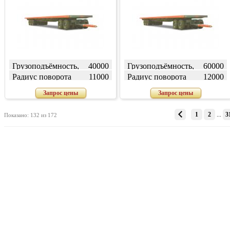
Грузоподъёмность,
40000
Грузоподъёмность,
60000
кг
кг
Радиус поворота
11000
Радиус поворота
12000
(внешний) W, мм
(внешний) W, мм
Запрос цены
Запрос цены
1
2
...
3
Показано: 132 из 172