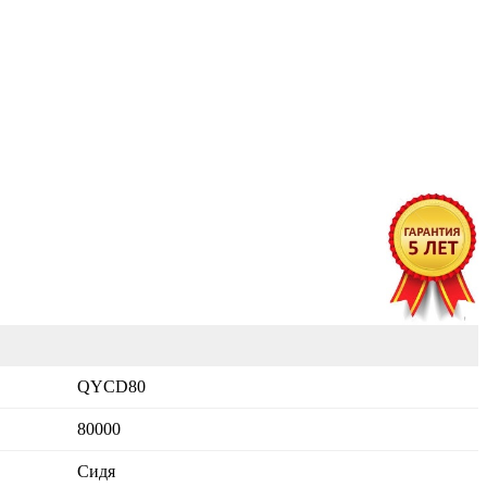
QYCD80
80000
Сидя