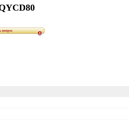
I QYCD80
ь вопрос