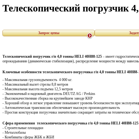
Телескопический погрузчик 4,
Запрос цены
Задат
Телескопический погрузчик г/п 4,0 тонны HELI 40H88-125
– имеет гидростатичес
опрокидывания (динамическая стабилизация), распределение мощности между навесн
Ключевые особенности т
елескопического погрузчика г/п 4,0 тонны HELI 40H88-
-
Максимальная грузоподъемность 4 000 кг.
- Максимальный вылет стрелы 8,8 метров
- Максимальная высота подъема 12,5 метров
- Экономичный и надежный двигатель DEUTZ AG / Perkins
- Высококачественная сборка на крупнейшем заводе КНР
- Хороший обзор и легкое управление повышают уровень безопасности при эксплуатац
- Автоматическая трансмиссия обеспечивает высокую производительность
- Простая конструкция погрузчика значительно сокращает затраты на техническое обс
Сфера применения
т
елескопического погрузчика г/п 4,0 тонны HELI 40H88-125
- Строительные площадки
- Металлобазы
- Комбинаты сферы ЖБК и ЖБИ