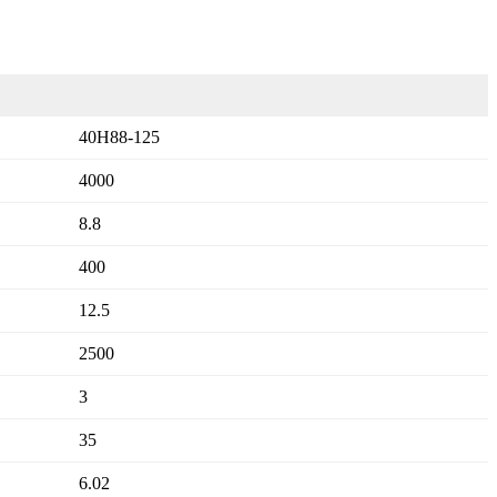
40H88-125
4000
8.8
400
12.5
2500
3
35
6.02