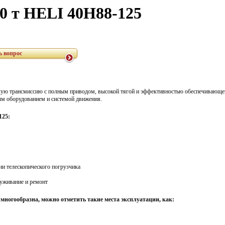
0 т HELI 40H88-125
ь вопрос
кую трансмиссию с полным приводом, высокой тягой и эффективностью обеспечивающей
ым оборудованием и системой движения.
125:
ии телескопического погрузчика
луживание и ремонт
многообразна, можно отметить такие места эксплуатации, как: