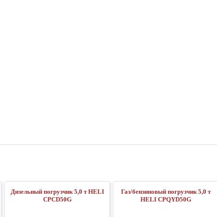
Дизельный погрузчик 5,0 т HELI
Газ/бензиновый погрузчик 5,0 т
CPCD50G
HELI CPQYD50G