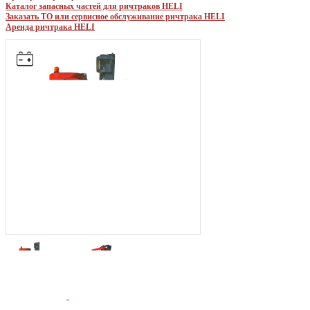
Каталог запасных частей для ричтраков HELI
Заказать ТО или сервисное обслуживание ричтрака HELI
Аренда ричтрака HELI