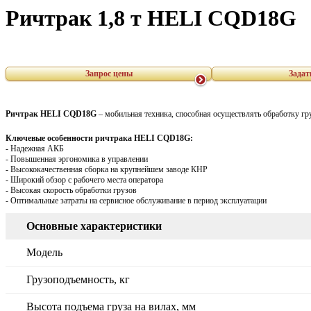
Ричтрак 1,8 т HELI CQD18G
Запрос цены
Задат
Ричтрак HELI CQD18G
– мобильная техника, способная осуществлять обработку г
Ключевые особенности ричтрака
HELI
CQD
18G
:
- Надежная АКБ
- Повышенная эргономика в управлении
- Высококачественная сборка на крупнейшем заводе КНР
- Широкий обзор с рабочего места оператора
- Высокая скорость обработки грузов
- Оптимальные затраты на сервисное обслуживание в период эксплуатации
Основные характеристики
Модель
Грузоподъемность, кг
Высота подъема груза на вилах, мм