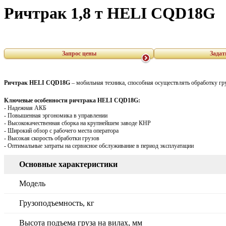
Ричтрак 1,8 т HELI CQD18G
Запрос цены
Задат
Ричтрак HELI CQD18G
– мобильная техника, способная осуществлять обработку г
Ключевые особенности ричтрака
HELI
CQD
18G
:
- Надежная АКБ
- Повышенная эргономика в управлении
- Высококачественная сборка на крупнейшем заводе КНР
- Широкий обзор с рабочего места оператора
- Высокая скорость обработки грузов
- Оптимальные затраты на сервисное обслуживание в период эксплуатации
Основные характеристики
Модель
Грузоподъемность, кг
Высота подъема груза на вилах, мм