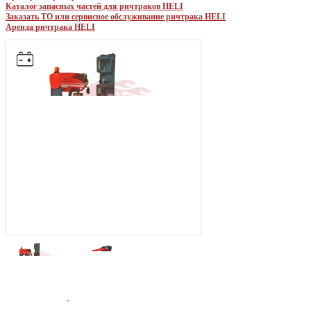
Каталог запасных частей для ричтраков HELI
Заказать ТО или сервисное обслуживание ричтрака HELI
Аренда ричтрака HELI