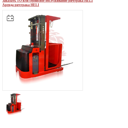
Заказать ТО или сервисное обслуживание ричтрака HELI
Аренда ричтрака HELI