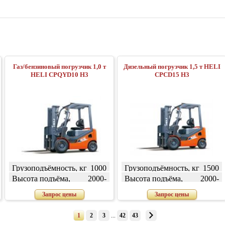
Газ/бензиновый погрузчик 1,0 т
Дизельный погрузчик 1,5 т HELI
HELI CPQYD10 H3
CPСD15 H3
Грузоподъёмность, кг
1000
Грузоподъёмность, кг
1500
Высота подъёма,
2000-
Высота подъёма,
2000-
мм
7000
мм
7000
Запрос цены
Запрос цены
1
2
3
...
42
43