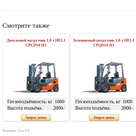
Смотрите также
Дизельный погрузчик 1,0 т HELI
Бензиновый погрузчик 1,0 т HELI
CPСD10 H3
CPQD10 H3
Грузоподъёмность, кг
1000
Грузоподъёмность, кг
1000
Высота подъёма,
2000-
Высота подъёма,
2000-
мм
7000
мм
7000
Запрос цены
Запрос цены
Показано: 4 из 172